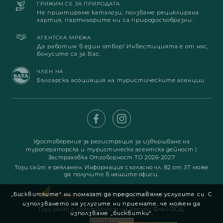
ГРИЖИМ СЕ ЗА ПРИРОДАТА
Не принтираме каталози, ползваме рециклирана
хартия, партньорите ни са природосъобразни.
АГЕНТСКА МРЕЖА
Да работим в един отбор! Инвестицията е от нас,
бонусите са за Вас.
ЧЛЕН НА
Българска асоциация на туристическите агенции
Удостоверение за регистрация за извършване на
туроператорска и туристическа агентска дейност
|
Застраховка Отговорност ТО 2026-2027
Този сайт е рекламен. Информация съгласно чл. 82 от ЗТ може
да получите в нашите офиси.
„Бисквитките“ ни помагат да предоставяме услугите си. С
© 2019. Всички права запазени
използването на услугите ни приемате, че можем да
Този сайт е собственост на Хермес Флай ООД.
използваме „бисквитки“.