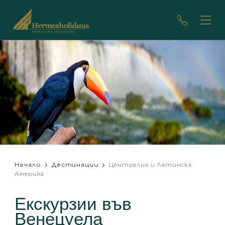
Начало
Дестинации
Централна и Латинска
Америка
Екскурзии във
Венецуела