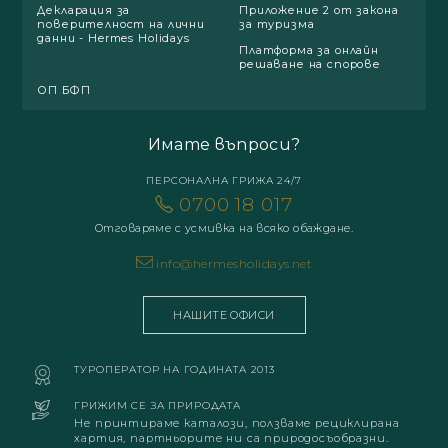
Декларация за
Приложение 2 от закона
поверителност на лични
за туризма
данни - Hermes Holidays
Платформа за онлайн
решаване на спорове
ОП БФП
Имате въпроси?
ПЕРСОНАЛНА ГРИЖА 24/7
0700 18 017
Отговаряме с усмивка на всяко обаждане.
info@hermesholidays.net
НАШИТЕ ОФИСИ
ТУРОПЕРАТОР НА ГОДИНАТА 2013
ГРИЖИМ СЕ ЗА ПРИРОДАТА
Не принтираме каталози, ползваме рециклирана
хартия, партньорите ни са природосъобразни.