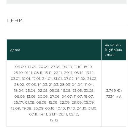
ЦЕНИ
на човек
Дата
в двойна
стая
06.09,
13.09,
20.09,
27.09,
04.10,
11.10,
18.10,
25.10,
01.11,
08.11,
15.11,
22.11,
29.11,
06.12,
13.12,
03.01,
10.01,
17.01,
24.01,
31.01,
07.02,
14.02,
21.02,
28.02,
07.03,
14.03,
21.03,
28.03,
04.04,
11.04,
18.04,
25.04,
02.05,
09.05,
16.05,
23.05,
30.05,
3,749 € /
06.06,
13.06,
20.06,
27.06,
04.07,
11.07,
18.07,
7334 лв.
25.07,
01.08,
08.08,
15.08,
22.08,
29.08,
05.09,
12.09,
19.09,
26.09,
03.10,
10.10,
17.10,
24.10,
31.10,
07.11,
14.11,
21.11,
28.11,
05.12,
12.12