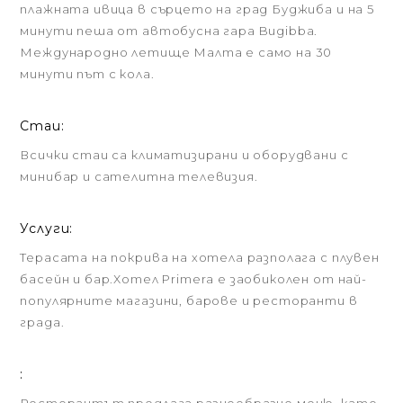
плажната ивица в сърцето на град Буджиба и на 5
минути пеша от автобусна гара Bugibba.
Международно летище Малта е само на 30
минути път с кола.
Стаи:
Всички стаи са климатизирани и оборудвани с
минибар и сателитна телевизия.
Услуги:
Терасата на покрива на хотела разполага с плувен
басейн и бар.Хотел Primera е заобиколен от най-
популярните магазини, барове и ресторанти в
града.
: