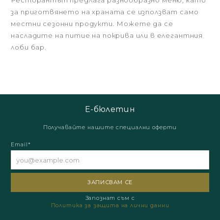
Ресторантът предлага разнообразно меню, като
за приготвянето на храната се използват само
местни сезонни продукти. Можете да се
насладите на питие на покрива или в елегантния
лоби бар.
Е-бюлетин
Получавайте нашите специални оферти
Email*
Запознат съм с
Политика за защита на лични данни