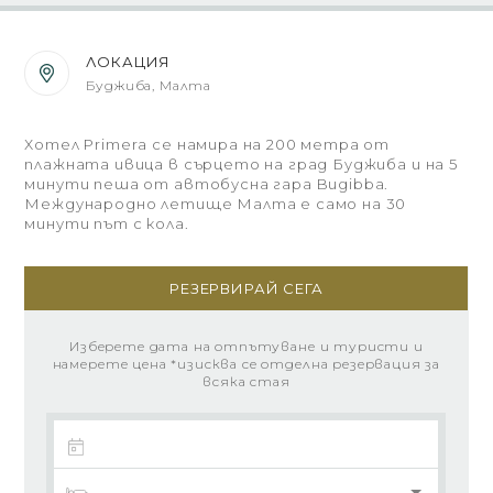
ЛОКАЦИЯ
Буджиба, Малта
Хотел Primera се намира на 200 метра от
плажната ивица в сърцето на град Буджиба и на 5
минути пеша от автобусна гара Bugibba.
Международно летище Малта е само на 30
минути път с кола.
РЕЗЕРВИРАЙ СЕГА
Изберете дата на отпътуване и туристи и
намерете цена *изисква се отделна резервация за
всяка стая