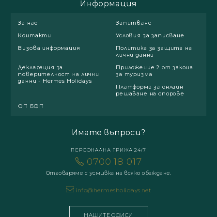
Информация
За нас
Запитване
Контакти
Условия за записване
Визова информация
Политика за защита на
лични данни
Декларация за
Приложение 2 от закона
поверителност на лични
за туризма
данни - Hermes Holidays
Платформа за онлайн
решаване на спорове
ОП БФП
Имате въпроси?
ПЕРСОНАЛНА ГРИЖА 24/7
0700 18 017
Отговаряме с усмивка на всяко обаждане.
info@hermesholidays.net
НАШИТЕ ОФИСИ