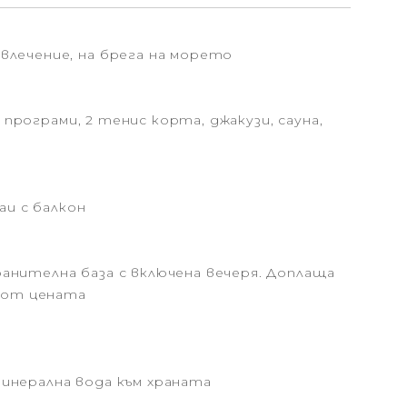
влечение, на брега на морето
 програми, 2 тенис корта, джакузи, сауна,
аи с балкон
анителна база с включена вечеря. Доплаща
% от цената
инерална вода към храната