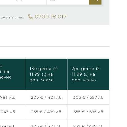
0700 18 017
ържете с нас
и
1во дете (2-
2ро дете (2-
н на
11.99 г.) на
11.99 г.) на
телно
доп. легло
доп. легло
/
781 лв.
205 € /
401 лв.
305 € /
597 лв.
1047 лв.
255 € /
499 лв.
355 € /
695 лв.
/
656 лв.
205 € /
401 лв.
255 € /
499 лв.