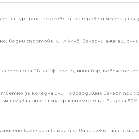
ст на курорта, търговски центрове и места за раз
зино, водни спортове, СПА клуб, вечерни анимационни
, сателитна ТВ, сейф, радио, мини бар, повечето ст
ответно за Коледна или Новогодишна вечеря при хр
 към ползващите пълна хранителна база. За деца 50
аничено количество местно вино, леки напитки и м