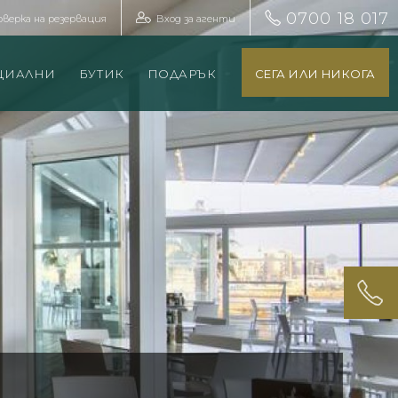
0700 18 017
оверка на резервация
Вход за агенти
ЦИАЛНИ
БУТИК
ПОДАРЪК
СЕГА ИЛИ НИКОГА