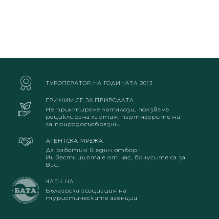
ТУРОПЕРАТОР НА ГОДИНАТА 2013
ГРИЖИМ СЕ ЗА ПРИРОДАТА
Не принтираме каталози, ползваме
рециклирана хартия, партньорите ни
са природосъобразни.
АГЕНТСКА МРЕЖА
Да работим в един отбор!
Инвестицията е от нас, бонусите са за
Вас.
ЧЛЕН НА
Българска асоциация на
туристическите агенции