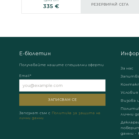
Цена от
РЕЗЕРВИРАЙ СЕГА
335 €
Е-бюлетин
Инфор
Получавайте нашите специални оферти
За нас
Email*
Запитв
Контак
Условия
Визова 
Политик
Запознат съм с
Политика за защита на
лични д
лични данни
Деклара
поверит
данни - 