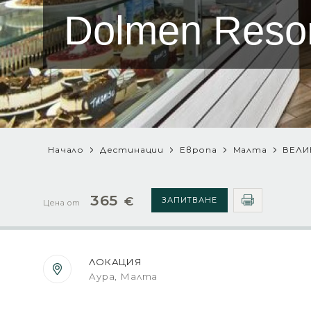
Dolmen Resor
Начало
Дестинации
Европа
Малта
ВЕЛИ
365
€
ЗАПИТВАНЕ
Цена от
ЛОКАЦИЯ
Аура, Малта