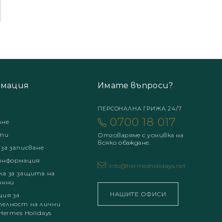
мация
Имате въпроси?
ПЕРСОНАЛНА ГРИЖА 24/7
0700 18 017
ане
ти
Отговаряме с усмивка на
всяко обаждане.
 за записване
информация
info@hermesholidays.net
а за защита на
анни
НАШИТЕ ОФИСИ
ция за
елност на лични
Hermes Holidays