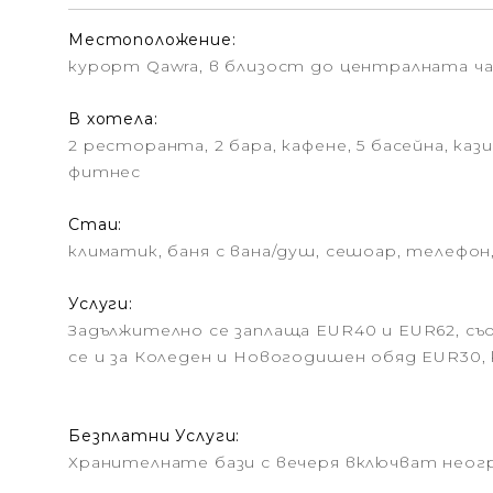
Местоположение:
курорт Qawra, в близост до централната ча
В хотела:
2 ресторанта, 2 бара, кафене, 5 басейна, ка
фитнес
Стаи:
климатик, баня с вана/душ, сешоар, телефон
Услуги:
Задължително се заплаща EUR40 и EUR62, съ
се и за Коледен и Новогодишен обяд EUR30,
Безплатни Услуги:
Хранителнате бази с вечеря включват неогр