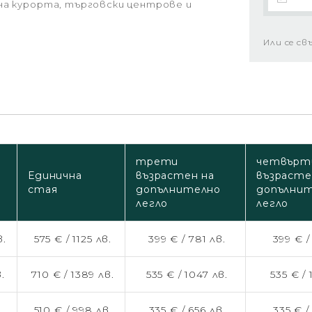
на курорта, търговски центрове и
Или се св
трети
четвърт
Единична
възрастен на
възрасте
стая
допълнително
допълни
легло
легло
в.
575 € /
1125 лв.
399 € /
781 лв.
399 € 
.
710 € /
1389 лв.
535 € /
1047 лв.
535 € /
.
510 € /
998 лв.
335 € /
656 лв.
335 € 