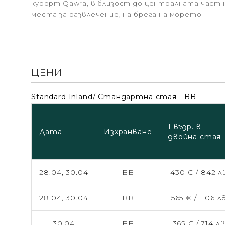
курорт Qawra, в близост до централната част 
места за развлечение, на брега на морето
ЦЕНИ
Standard Inland/ Стандартна стая - BB
1 възр. в
Дата
Изхранване
двойна стая
28.04,
30.04
BB
430 € /
842 л
28.04,
30.04
BB
565 € /
1106 лв
30.04
BB
365 € /
714 лв