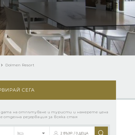
Dolmen Resort
РВИРАЙ СЕГА
 дата на отпътуване и туристи и намерете цена
се отделна резервация за всяка стая
2 ВЪЗР. / 0 ДЕЦА