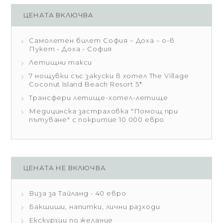
ЦЕНАТА ВКЛЮЧВА
Самолетен билет София – Доха – о-в
Пукет - Доха - София
Летищни такси
7 нощувки със закуски в хотел The Village
Coconut Island Beach Resort 5*
Трансфери летище-хотел-летище
Медицинска застраховка "Помощ при
пътуване" с покритие 10 000 евро
ЦЕНАТА НЕ ВКЛЮЧВА
Виза за Тайланд - 40 евро
Бакшиши, напитки, лични разходи
Екскурзии по желание