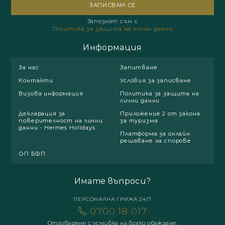
Запознат съм с
Политика за защита на лични данни
Информация
За нас
Запитване
Контакти
Условия за записване
Визова информация
Политика за защита на
лични данни
Декларация за
Приложение 2 от закона
поверителност на лични
за туризма
данни - Hermes Holidays
Платформа за онлайн
решаване на спорове
ОП БФП
Имате въпроси?
ПЕРСОНАЛНА ГРИЖА 24/7
0700 18 017
Отговаряме с усмивка на всяко обаждане.