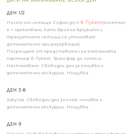
ДАТИ НА ЗАМИНАВАНЕ: ВСЕКИ ДЕН
ДЕН 1/2
о-в Пукет
Полет от летище София до
(полетът
е с прекачване, като броя на връзките и
транзитните летища се уточняват
допълнително при резервация)
Посрещане от представител на компанията
партньор в Пукет. Трансфер до хотела.
Настаняване. Свободни дни за почивка и
допълнителни екскурзии. Нощувка.
ДЕН 3-8
Закуска. Свободни дни за плаж, почивка и
допълнителни екскурзии. Нощувка.
ДЕН 9
Закуска. Освобождаване на хотела и трансфер до