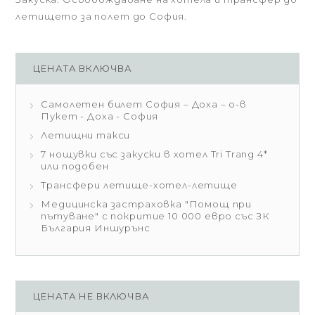
летището за полет до София.
ЦЕНАТА ВКЛЮЧВА
Самолетен билет София – Доха – о-в
Пукет - Доха - София
Летищни такси
7 нощувки със закуски в хотел Tri Trang 4*
или подобен
Трансфери летище-хотел-летище
Медицинска застраховка "Помощ при
пътуване" с покритие 10 000 евро със ЗК
България Иншурънс
ЦЕНАТА НЕ ВКЛЮЧВА