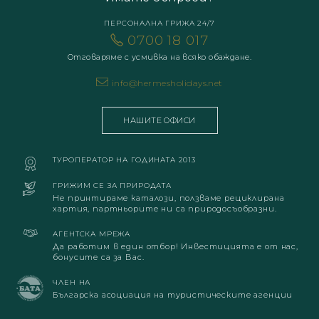
ПЕРСОНАЛНА ГРИЖА 24/7
0700 18 017
Отговаряме с усмивка на всяко обаждане.
info@hermesholidays.net
НАШИТЕ ОФИСИ
ТУРОПЕРАТОР НА ГОДИНАТА 2013
ГРИЖИМ СЕ ЗА ПРИРОДАТА
Не принтираме каталози, ползваме рециклирана
хартия, партньорите ни са природосъобразни.
АГЕНТСКА МРЕЖА
Да работим в един отбор! Инвестицията е от нас,
бонусите са за Вас.
ЧЛЕН НА
Българска асоциация на туристическите агенции