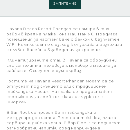
ЗАПИТВАНЕ
Havana Beach Resort Phangan се намира в тих
район в края на плажа Тонг Най Пан Яй. Предлага
помещения за настаняване с балкон и безплатен
WiFi. Комплексът е с изглед към залива и разполага
с плувен басейн и 3 заведения за хранене.
Климатизираните стаи в Havana са оборудвани
със сателитна телевизия, минибар и машина за
чай/кафе. Осигурен е рум-сървиз.
Гостите на Havana Resort Phangan могат да се
отпуснат под слънцето или с традиционен
тайландски масаж. На плажа се предоставят
съоръжения за гребане с каяк и гмуркане с
шнорхел.
В Sail Rock се приготвят тайландски и
международни ястия. Ресторант Ash kraj плажа
сервира индийска храна. В бар Fidel's се поднасят
разнообразни напитки сред непринудена