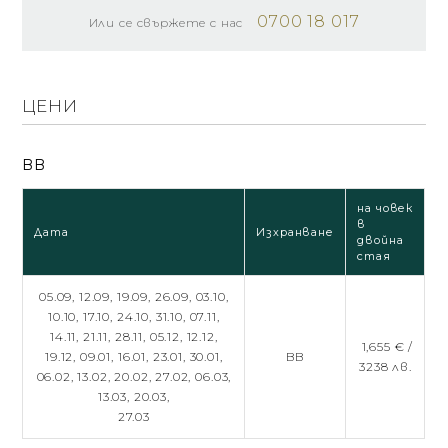
0700 18 017
Или се свържете с нас
ЦЕНИ
BB
на човек
в
Дата
Изхранване
двойна
стая
05.09,
12.09,
19.09,
26.09,
03.10,
10.10,
17.10,
24.10,
31.10,
07.11,
14.11,
21.11,
28.11,
05.12,
12.12,
1,655 € /
19.12,
09.01,
16.01,
23.01,
30.01,
BB
3238 лв.
06.02,
13.02,
20.02,
27.02,
06.03,
13.03,
20.03,
27.03