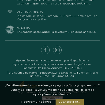
Не принтираме каталози, ползваме рециклирана
хартия, партньорите ни са природосъобразни.
АГЕНТСКА МРЕЖА
Да работим в един отбор! Инвестицията е от нас,
бонусите са за Вас.
ЧЛЕН НА
Българска асоциация на туристическите агенции
Удостоверение за регистрация за извършване на
туроператорска и туристическа агентска дейност
|
Застраховка Отговорност ТО 2026-2027
Този сайт е рекламен. Информация съгласно чл. 82 от ЗТ може
да получите в нашите офиси.
„Бисквитките“ ни помагат да предоставяме услугите си. С
© 2019. Всички права запазени
използването на услугите ни приемате, че можем да
Този сайт е собственост на Хермес Флай ООД.
използваме „бисквитки“.
Прочети повече
Съгласен съм