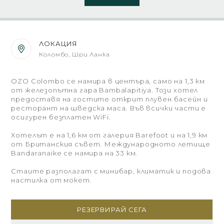
ЛОКАЦИЯ
Коломбо, Шри Ланка
OZO Colombo се намира в центъра, само на 1,3 км
от железопътна гара Bambalapitiya. Този хотел
предоставя на гостите открит плувен басейн и
ресторант на шведска маса. Във всички части е
осигурен безплатен WiFi.
Хотелът e на 1,6 км от галерия Barefoot и на 1,9 км
от Британския съвет. Международното летище
Bandaranaike се намира на 33 км.
Стаите разполагат с минибар, климатик и подова
настилка от мокет.
РЕЗЕРВИРАЙ СЕГА