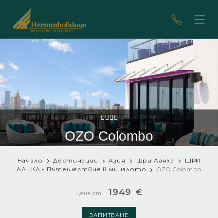
OZO Colombo
Начало
Дестинации
Азия
Шри Ланка
ШРИ
ЛАНКА - Пътешествие в миналото
OZO Colombo
1949
€
Цена от
ЗАПИТВАНЕ