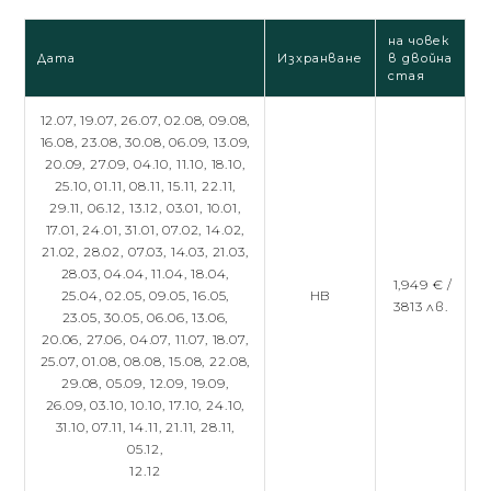
на човек
Дата
Изхранване
в двойна
стая
12.07,
19.07,
26.07,
02.08,
09.08,
16.08,
23.08,
30.08,
06.09,
13.09,
20.09,
27.09,
04.10,
11.10,
18.10,
25.10,
01.11,
08.11,
15.11,
22.11,
29.11,
06.12,
13.12,
03.01,
10.01,
17.01,
24.01,
31.01,
07.02,
14.02,
21.02,
28.02,
07.03,
14.03,
21.03,
28.03,
04.04,
11.04,
18.04,
1,949 € /
25.04,
02.05,
09.05,
16.05,
HB
3813 лв.
23.05,
30.05,
06.06,
13.06,
20.06,
27.06,
04.07,
11.07,
18.07,
25.07,
01.08,
08.08,
15.08,
22.08,
29.08,
05.09,
12.09,
19.09,
26.09,
03.10,
10.10,
17.10,
24.10,
31.10,
07.11,
14.11,
21.11,
28.11,
05.12,
12.12