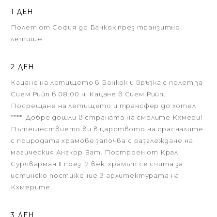
1 ДЕН
Полет от София до Банкок през транзитно
летище.
2 ДЕН
Кацане на летището в Банкок и връзка с полет за
Сием Рийп в 08.00 ч. Кацане в Сием Рийп.
Посрещане на летището и трансфер до хотел
****. Добре дошли в страната на смелите Кхмери!
Пътешествието ви в царството на срасналите
с природата храмове започва с разглеждане на
магическия Ангкор Ват. Построен от Крал
Суряварман II през 12 век, храмът се счита за
истинско постижение в архитектурата на
Кхмерите.
3 ДЕН