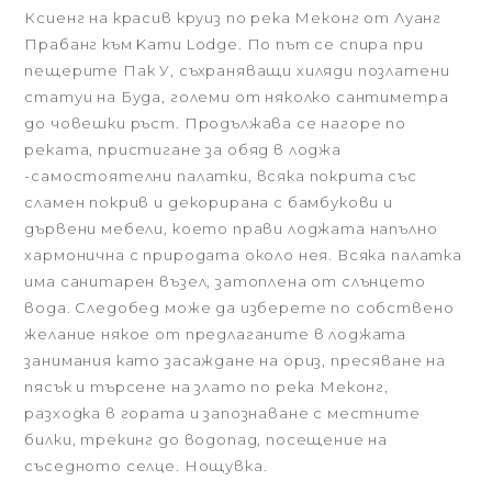
Ксиенг на красив круиз по река Меконг от Луанг
Прабанг към Kamu Lodge. По път се спира при
пещерите Пак У, съхраняващи хиляди позлатени
статуи на Буда, големи от няколко сантиметра
до човешки ръст. Продължава се нагоре по
реката, пристигане за обяд в лоджа
-самостоятелни палатки, всяка покрита със
сламен покрив и декорирана с бамбукови и
дървени мебели, което прави лоджата напълно
хармонична с природата около нея. Всяка палатка
има санитарен възел, затоплена от слънцето
вода. Следобед може да изберете по собствено
желание някое от предлаганите в лоджата
занимания като засаждане на ориз, пресяване на
пясък и търсене на злато по река Меконг,
разходка в гората и запознаване с местните
билки, трекинг до водопад, посещение на
съседното селце. Нощувка.