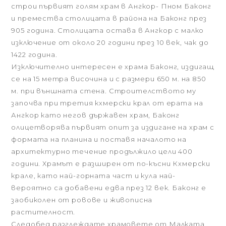
строи първият голям храм в Ангкор- Пном Баконг
и премества столицата в района на Баконг през
905 година. Столицата остава в Ангкор с малко
изключение от около 20 години през 10 век, чак до
1422 година.
Изключително интересен е храма Баконг, издигащ
се на 15 метра височина и с размери 650 м. на 850
м. при външната стена. Строителството му
започва при третия кхмерски крал от ерата на
Ангкор като негов държавен храм, Баконг
олицетворява първият опит за издигане на храм с
формата на планина и поставя началото на
архитектурно течение продължило цели 400
години. Храмът е разширен от по-късни Кхмерски
крале, като най-горната част и кула най-
вероятно са добавени едва през 12 век. Баконг е
заобиколен от ровове и живописна
растителност.
Следобед разглеждате храмовете от Малката