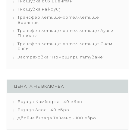
1 нощувка във Виентян;
1 нощувка на круиз
Трансфер летище-хотел-летище
Виентян;
Трансфер летище-хотел-летище Луанг
Прабанг;
Трансфер летище-хотел-летище Сием
Рийп;
Застраховка "Помощ при пътуване"
ЦЕНАТА НЕ ВКЛЮЧВА
Виза за Камбоджа - 40 евро
Виза за Лаос - 40 евро
Двойна виза за Тайланд - 100 евро