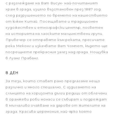
с разглеждане на Ват Висун- най-почитаният
храм в града, изцяло възстановен през 1887 год.
след разрушението по времето на нашествието
от южен Китай. Посещавате и традиционен
художествен и етнографски център, посветен
на историята на лаоските малцинствени групи.
Привечер се отправяте към реката, пресичате
река Меконг и изкачвате Ват Чомпет, където ще
посрещнете прекрасния залез над града. Нощувка
в Луанг Прабанг.
8 ДЕН
За тези, които стават рано предлагаме нещо
различно и много специално. С издигането на
слънцето на хоризонта дълги редици от облечени
в оранжеви роби монаси се събират и подреждат
в мълчаливо очакване на дарове от жителите на
града. Красива церемония, най-ярко която