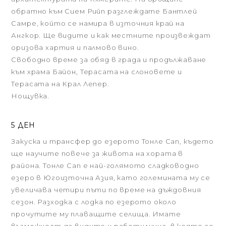
обратно към Сием Рийп разглеждате Бантлей
Самре, който се намира в източния край на
Ангкор. Ще видите и как местните произвеждат
оризова хартия и палмово вино.
Свободно време за обяд в града и продължаване
към храма Байон, Терасата на слоновете и
Терасата на Крал Лепер.
Нощувка.
5 ДЕН
Закуска и трансфер до езерото Тонле Сап, където
ще научите повече за живота на хората в
района. Тонле Сап е най-голямото сладководно
езеро в Югоизточна Азия, като големината му се
увеличава четири пъти по време на дъждовния
сезон. Разходка с лодка по езерото около
прочутите му плаващите селища. Имате