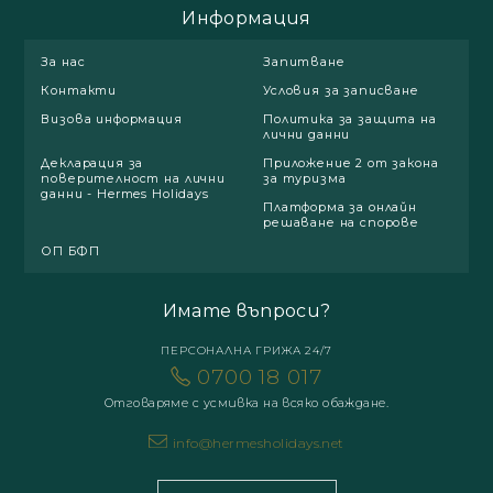
Информация
За нас
Запитване
Контакти
Условия за записване
Визова информация
Политика за защита на
лични данни
Декларация за
Приложение 2 от закона
поверителност на лични
за туризма
данни - Hermes Holidays
Платформа за онлайн
решаване на спорове
ОП БФП
Имате въпроси?
ПЕРСОНАЛНА ГРИЖА 24/7
0700 18 017
Отговаряме с усмивка на всяко обаждане.
info@hermesholidays.net