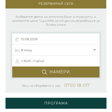
РЕЗЕРВИРАЙ СЕГА
Изберете дата на отпътуване и туристи и
намерете цена *изисква се отделна резервация за
всяка стая
2 ВЪЗР. / 0 ДЕЦА
НАМЕРИ
0700 18 017
Или се свържете с нас
ПРОГРАМА