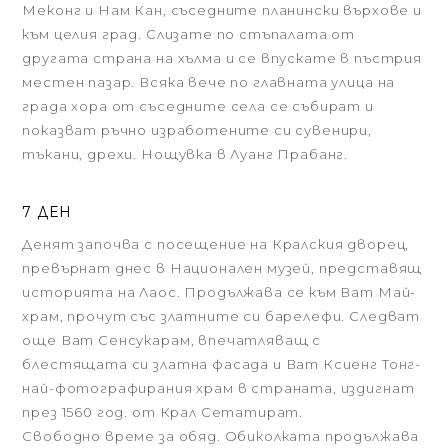
Меконг и Нам Кан, съседните планински върхове и
към целия град. Слизате по стъпалата от
другата страна на хълма и се впускате в пъстрия
местен пазар. Всяка вече по главната улица на
града хора от съседните села се събират и
показват ръчно изработените си сувенири,
тъкани, дрехи. Нощувка в Луанг Прабанг.
7 ДЕН
Денят започва с посещение на Кралския дворец,
превърнат днес в Национален музей, представящ
историята на Лаос. Продължава се към Ват Май-
храм, прочут със златните си барелефи. Следват
още Ват Сенсукарам, впечатляващ с
блестящата си златна фасада и Ват Ксиенг Тонг-
най-фотографирания храм в страната, издигнат
през 1560 год. от Крал Сетатират.
Свободно време за обяд. Обиколката продължава