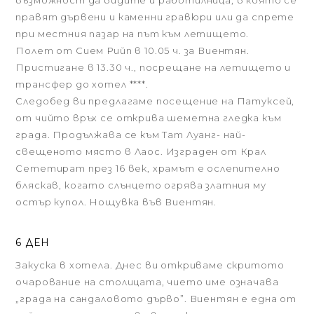
възможност да видите и работилница, в която се
правят дървени и каменни гравюри или да спрете
при местния пазар на път към летището.
Полет от Сием Рийп в 10.05 ч. за Виентян.
Пристигане в 13.30 ч., посрещане на летището и
трансфер до хотел ****.
Следобед ви предлагаме посещение на Патуксей,
от чийто връх се открива шеметна гледка към
града. Продължава се към Тат Луанг- най-
свещеното място в Лаос. Изграден от Крал
Сететират през 16 век, храмът е ослепително
бляскав, когато слънцето огрява златния му
остър купол. Нощувка във Виентян.
6 ДЕН
Закуска в хотела. Днес ви откриваме скритото
очарование на столицата, чието име означава
„града на сандаловото дърво”. Виентян е една от