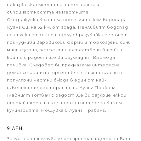
показва скромността на монасите и
съпричастността на местните.
След закуска в хотела потегляте към водопада
Куанг Си, на 32 км. от града. Пенливият водопад
се спуска стръмно надолу образувайки серия от
причудливи варовикови форми и тюркоазени сини
мини езерца, перфектни естествени басейни,
които с радост ще ви разхладят. Време за
почивка. Следобед ви предлагаме интересна
демонстрация по приготвяне на интересни и
популярни местни блюда в един от най-
известните ресторанти на Луанг Прабанг.
Главният готвач с радост ще ви разкрие някои
от тайните си и ще поощри интереса ви към
кулинарията. Нощувка в Луанг Прабанг.
9 ДЕН
Закуска и отпътуване от пристанището на Ват