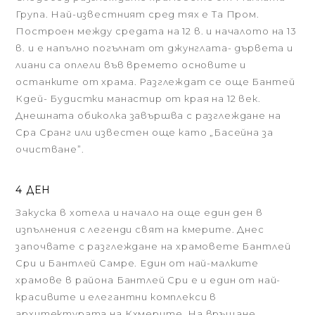
Група. Най-известният сред тях е Та Пром.
Построен между средата на 12 в. и началото на 13
в. и е напълно погълнат от джунглата- дървета и
лиани са оплели във времето основите и
останките от храма. Разглеждат се още Бантей
Кдей- Будистки манастир от края на 12 век.
Днешната обиколка завършва с разглеждане на
Сра Сранг или известен още като „Басейна за
очистване”.
4 ДЕН
Закуска в хотела и начало на още един ден в
изпълнения с легенди свят на кмерите. Днес
започвате с разглеждане на храмовете Бантлей
Сри и Бантлей Самре. Един от най-малките
храмове в района Бантлей Сри е и един от най-
красивите и елегантни комплекси в
архитектурата на Кхмерите. На връщане