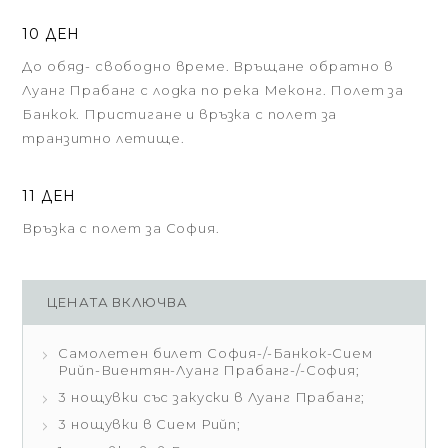
10 ДЕН
До обяд- свободно време. Връщане обратно в
Луанг Прабанг с лодка по река Меконг. Полет за
Банкок. Пристигане и връзка с полет за
транзитно летище.
11 ДЕН
Връзка с полет за София.
ЦЕНАТА ВКЛЮЧВА
Самолетен билет София-/-Банкок-Сием
Рийп-Виентян-Луанг Прабанг-/-София;
3 нощувки със закуски в Луанг Прабанг;
3 нощувки в Сием Рийп;