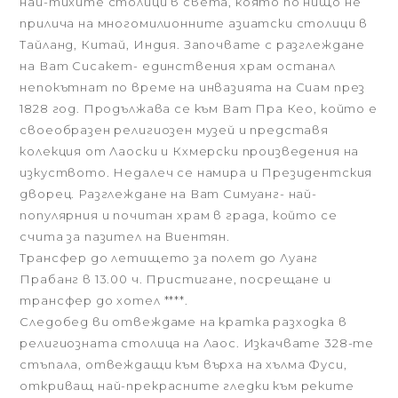
най-тихите столици в света, която по нищо не
прилича на многомилионните азиатски столици в
Тайланд, Китай, Индия. Започвате с разглеждане
на Ват Сисакет- единствения храм останал
непокътнат по време на инвазията на Сиам през
1828 год. Продължава се към Ват Пра Кео, който е
своеобразен религиозен музей и представя
колекция от Лаоски и Кхмерски произведения на
изкуството. Недалеч се намира и Президентския
дворец. Разглеждане на Ват Симуанг- най-
популярния и почитан храм в града, който се
счита за пазител на Виентян.
Трансфер до летището за полет до Луанг
Прабанг в 13.00 ч. Пристигане, посрещане и
трансфер до хотел ****.
Следобед ви отвеждаме на кратка разходка в
религиозната столица на Лаос. Изкачвате 328-те
стъпала, отвеждащи към върха на хълма Фуси,
откриващ най-прекрасните гледки към реките