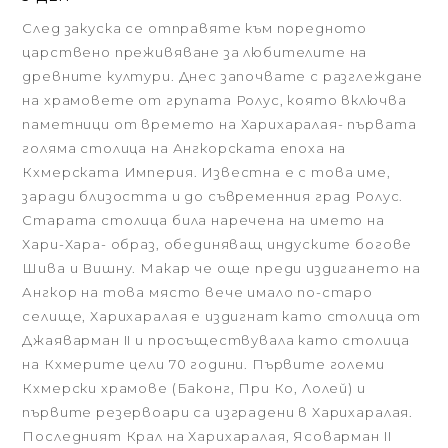
След закуска се отправяте към поредното
царствено преживяване за любителите на
древните култури. Днес започвате с разглеждане
на храмовете от групата Ролус, която включва
паметници от времето на Харихаралая- първата
голяма столица на Ангкорската епоха на
Кхмерската Империя. Известна е с това име,
заради близостта и до съвременния град Ролус.
Старата столица била наречена на името на
Хари-Хара- образ, обединяващ индуските богове
Шива и Вишну. Макар че още преди издигането на
Ангкор на това място вече имало по-старо
селище, Харихаралая е издигнат като столица от
Джаяварман II и просъществувала като столица
на Кхмерите цели 70 години. Първите големи
Кхмерски храмове (Баконг, При Ко, Лолей) и
първите резервоари са изградени в Харихаралая.
Последният Крал на Харихаралая, Ясоварман II