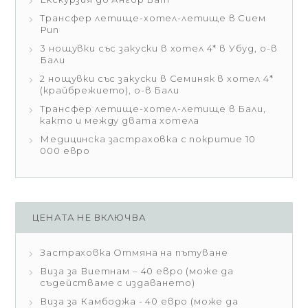
Трансфер летище-хотел-летище в Сием
Рип
3 нощувки със закуски в хотел 4* в Убуд, о-в
Бали
2 нощувки със закуски в Семиняк в хотел 4*
(крайбрежието), о-в Бали
Трансфер летище-хотел-летище в Бали,
както и между двата хотела
Медицинска застраховка с покритие 10
000 евро
ЦЕНАТА НЕ ВКЛЮЧВА
Застраховка Отмяна на пътуване
Виза за Виетнам – 40 евро (може да
съдействаме с издаването)
Виза за Камбоджа - 40 евро (може да