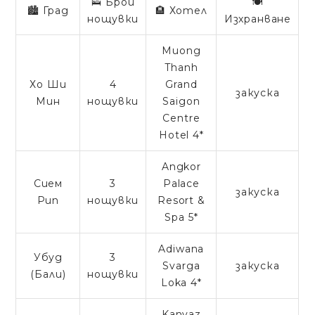
🛌 Брой
🍽️
🏙️ Град
🏨 Хотел
нощувки
Изхранване
Muong
Thanh
Хо Ши
4
Grand
закуска
Мин
нощувки
Saigon
Centre
Hotel 4*
Angkor
Сием
3
Palace
закуска
Рип
нощувки
Resort &
Spa 5*
Adiwana
Убуд
3
Svarga
закуска
(Бали)
нощувки
Loka 4*
Kanvaz