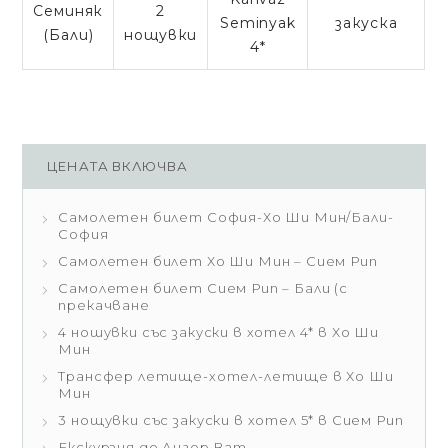
Семиняк
2
Seminyak
закуска
(Бали)
нощувки
4*
ЦЕНАТА ВКЛЮЧВА
Самолетен билет София-Хо Ши Мин/Бали-
София
Самолетен билет Хо Ши Мин – Сием Рип
Самолетен билет Сием Рип – Бали (с
прекачване
4 ношувки със закуски в хотел 4* в Хо Ши
Мин
Трансфер летище-хотел-летище в Хо Ши
Мин
3 нощувки със закуски в хотел 5* в Сием Рип
Екскурзия до Ангор Ват