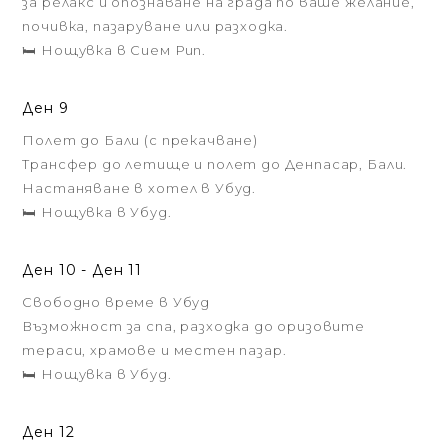
за релакс и опознаване на града по ваше желание,
почивка, пазаруване или разходка.
🛏️ Нощувка в Сием Рип.
Ден 9
Полет до Бали (с прекачване)
Трансфер до летище и полет до Денпасар, Бали.
Настаняване в хотел в Убуд.
🛏️ Нощувка в Убуд.
Ден 10 - Ден 11
Свободно време в Убуд
Възможност за спа, разходка до оризовите
тераси, храмове и местен пазар.
🛏️ Нощувка в Убуд.
Ден 12