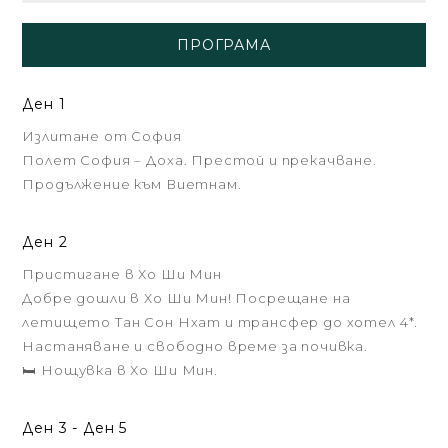
ПРОГРАМА
Ден 1
Излитане от София
Полет София – Доха. Престой и прекачване.
Продължение към Виетнам.
Ден 2
Пристигане в Хо Ши Мин
Добре дошли в Хо Ши Мин! Посрещане на
летището Тан Сон Нхат и трансфер до хотел 4*.
Настаняване и свободно време за почивка.
🛏️ Нощувка в Хо Ши Мин.
Ден 3 - Ден 5