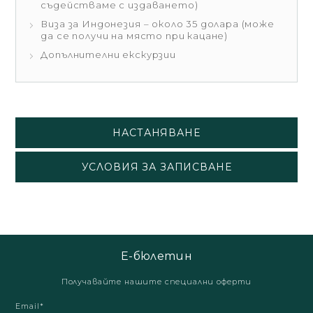
съдействаме с издаването)
Виза за Индонезия – около 35 долара (може
да се получи на място при кацане)
Допълнителни екскурзии
НАСТАНЯВАНЕ
УСЛОВИЯ ЗА ЗАПИСВАНЕ
Е-бюлетин
Получавайте нашите специални оферти
Email*