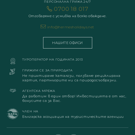
ПЕРСОНАЛНА ГРИЖА 24/7
0700 18 017
Отговаряме с усмивка на всяко обаждане.
info@hermesholidays.net
НАШИТЕ ОФИСИ
ТУРОПЕРАТОР НА ГОДИНАТА 2013
ГРИЖИМ СЕ ЗА ПРИРОДАТА
Не принтираме каталози, ползваме рециклирана
хартия, партньорите ни са природосъобразни.
АГЕНТСКА МРЕЖА
Да работим в един отбор! Инвестицията е от нас,
бонусите са за Вас.
ЧЛЕН НА
Българска асоциация на туристическите агенции