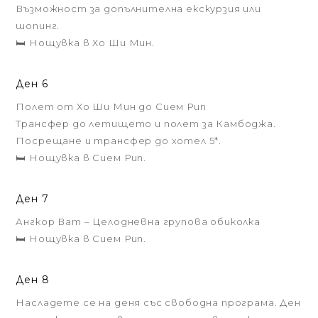
Възможност за допълнителна екскурзия или
шопинг.
🛏️ Нощувка в Хо Ши Мин.
Ден 6
Полет от Хо Ши Мин до Сием Рип
Трансфер до летището и полет за Камбоджа.
Посрещане и трансфер до хотел 5*.
🛏️ Нощувка в Сием Рип.
Ден 7
Ангкор Ват – Целодневна групова обиколка
🛏️ Нощувка в Сием Рип.
Ден 8
Насладете се на деня със свободна програма. Ден