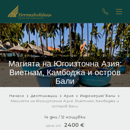
Магията на Югоизточна Азия:
Виетнам, Камбоджа и остров
Бали
Начало
Дестинации
Азия
Индонезия/ Бали
Магията на Югоизточна Азия: Виетнам, Камбоджа и
остров Бали
14 дни / 12 нощувки
2400
€
Цена от