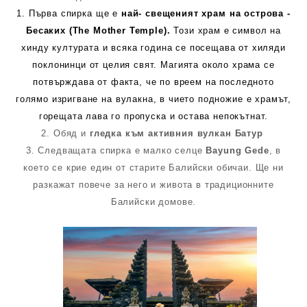
1. Първа спирка ще е
най- свещеният храм на острова -
Бесаких (The Mother Temple).
Този храм е символ на
хинду културата и всяка година се посещава от хиляди
поклонинци от целия свят. Магията около храма се
потвърждава от факта, че по вреем на последното
голямо изригване на вулакна, в чието подножие е храмът,
горещата лава го пропуска и остава непокътнат.
2. Обяд и
гледка към активния вулкан Батур
3. Следващата спирка е малко селце
Bayung Gede
, в
което се крие един от старите Балийски обичаи. Ще ни
разкажат повече за него и живота в традиционните
Балийски домове.