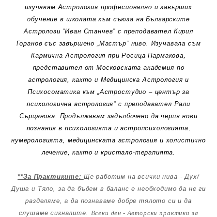
изучавам Астрология професионално и завърших
обучение в школата към съюза на Българските
Астролози “Иван Станчев” с преподавател Кирил
Горанов със завършено „Мастър“ ниво. Изучавала съм
Кармична Астрология при Росица Пармакова,
представител от Московската академия по
астрология, както и Медицинска Астрология и
Психосоматика към „Астростудио – център за
психологична астрология“ с преподавател Рали
Сърцанова. Продължавам задълбочено да черпя нови
познания в психологията и астропсихологията,
нумерoлогията, медицинската астрология и холистично
лечение, както и кристало-терапията.
**За Практиките:
Ще работим на всички нива - Дух/
Душа и Тяло, за да бъдем в баланс е необходимо да не ги
разделяме, а да познаваме добре тялото си и да
слушаме сигналите.
Всеки ден - Авторски практики за