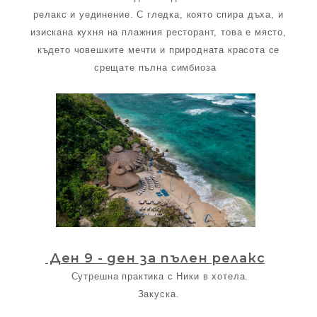
релакс и уединение. С гледка, която спира дъха, и
изискана кухня на плажния ресторант, това е място,
където човешките мечти и природната красота се
срещате пълна симбиоза
Ден 9 -
ден за пълен релакс
Сутрешна практика с Ники в хотела.
Закуска.