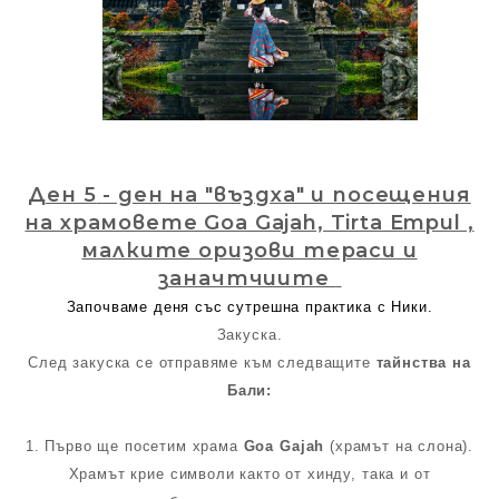
Ден 5
- ден на "въздха" и посещения
на храмовете Goa Gajah, Tirta Empul ,
малките оризови тераси и
заначтчиите
Започваме деня със сутрешна практика с Ники.
Закуска.
След закуска се отправяме към следващите
тайнства на
Бали:
1. Първо ще посетим храма
Goa Gajah
(храмът на слона).
Храмът крие символи както от хинду, така и от