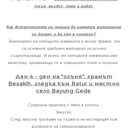
(огън, въздух, земя и вода).
Как Астрологията ни помага да намерим вътрешния
си баланс и да сме в синхрон?
Значението на четирите елемента е много древно, те
са основния градивен материал на всичко
съществуващо. И всеки от четирите елемента има
качества, проявяващи се в човешкото тяло и психика.
Ден 4
- ден на "огъня", храмът
Besakih, гледка към Batur и местно
село Bayung Gede
Сутрешна практика с Ники в хотела.
Закуска.
След закуска тръгваме на първата ни експедиция към
дълбините на себеопознаването.