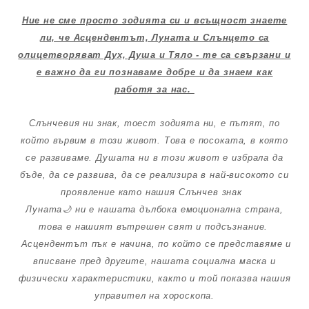
Ние не сме просто зодията си и всъщност знаете
ли, че Асцендентът, Луната и Слънцето са
олицетворяват Дух, Душа и Тяло - те са свързани и
е важно да ги познаваме добре и да знаем как
работя за нас.
Слънчевия ни знак, тоест зодията ни, е пътят, по
който вървим в този живот. Това е посоката, в която
се развиваме. Душата ни в този живот е избрала да
бъде, да се развива, да се реализира в най-високото си
проявление като нашия Слънчев знак
Луната🌙 ни е нашата дълбока емоционална страна,
това е нашият вътрешен свят и подсъзнание.
Асцендентът пък е начина, по който се представяме и
вписване пред другите, нашата социална маска и
физически характеристики, както и той показва нашия
управител на хороскопа.