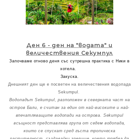
Ден 6
- ден на "водата" и
величествения Секумпул
Започваме отново деня със сутрешна практика с Ники в
хотела.
Закуска.
Днешният ден ще е посветен на величествения водопада
Sekumpul.
Водопадът Sekumpul, разположен в северната част на
остров Бали, е считан за един от най-високите и най-
впечатляващите водопади на острова. Sekumpul
всъщност представлява група от седем водопада,
които се спускат сред гъста тропическа
растителност, създавайки зрелище, което трябва да