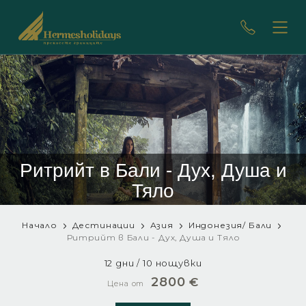
Ритрийт в Бали - Дух, Душа и
Тяло
Начало
Дестинации
Азия
Индонезия/ Бали
Ритрийт в Бали - Дух, Душа и Тяло
12 дни / 10 нощувки
2800
€
Цена от