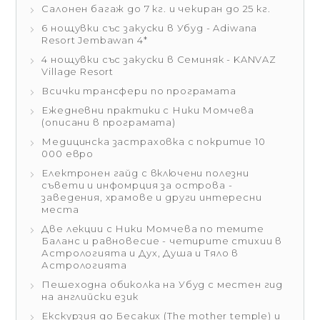
Салонен багаж до 7 кг. и чекиран до 25 кг.
6 нощувки със закуски в Убуд - Adiwana
Resort Jembawan 4*
4 нощувки със закуски в Семиняк - KANVAZ
Village Resort
Всички трансфери по програмата
Ежедневни практики с Ники Момчева
(описани в програмата)
Медицинска застраховка с покритие 10
000 евро
Електронен гайд с включени полезни
съвети и инфомрция за острова -
заведения, храмове и други интересни
места
Две лекции с Ники Момчева по темите
Баланс и равновесие - четирите стихии в
Астрологията и Дух, Душа и Тяло в
Астрологията
Пешеходна обиколка на Убуд с местен гид
на английски език
Екскурзия до Бесаких (The mother temple) и