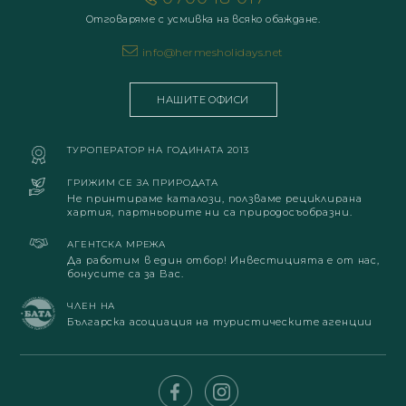
Отговаряме с усмивка на всяко обаждане.
info@hermesholidays.net
НАШИТЕ ОФИСИ
ТУРОПЕРАТОР НА ГОДИНАТА 2013
ГРИЖИМ СЕ ЗА ПРИРОДАТА
Не принтираме каталози, ползваме рециклирана
хартия, партньорите ни са природосъобразни.
АГЕНТСКА МРЕЖА
Да работим в един отбор! Инвестицията е от нас,
бонусите са за Вас.
ЧЛЕН НА
Българска асоциация на туристическите агенции