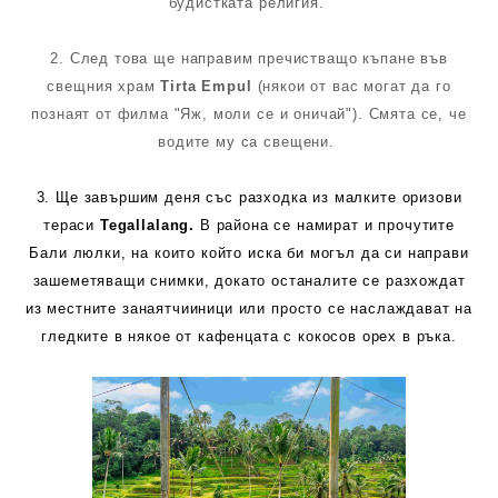
будистката религия.
2. След това ще направим пречистващо къпане във
свещния храм
Tirta Empul
(някои от вас могат да го
познаят от филма "Яж, моли се и оничай"). Смята се, че
водите му са свещени.
3. Ще завършим деня със разходка из малките оризови
тераси
Tegallalang.
В района се намират и прочутите
Бали люлки, на които който иска би могъл да си направи
зашеметяващи снимки, докато останалите се разхождат
из местните занаятчииници или просто се наслаждават на
гледките в някое от кафенцата с кокосов орех в ръка.