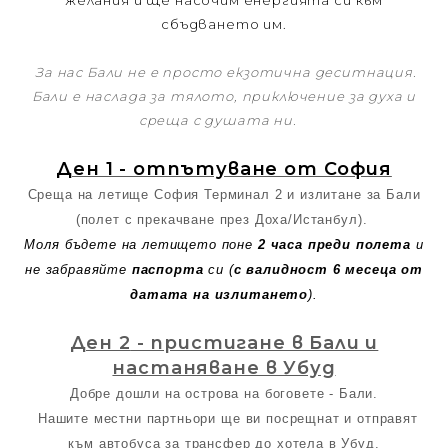
желания и ще насочим енергията си към
сбъдването им.
За нас Бали не е просто екзотична деситнация.
Бали е наслада за тялото,
приключение за духа и
среща с душата ни.
Ден 1 - отпътуване от София
Среща на летище София Терминал 2 и излитане за Бали
(полет с прекачване през Доха/Истанбул).
Моля бъдете на летището поне
2 часа преди полета
и
не забравяйте
паспорта
си (
с валидност 6 месеца от
датата на излитането
).
Ден 2
- пристигане в Бали и
настаняване в Убуд
Добре дошли на острова на боговете - Бали.
Нашите местни партньори ще ви посрещнат и отправят
към автобуса за трансфер до хотела в Убуд.