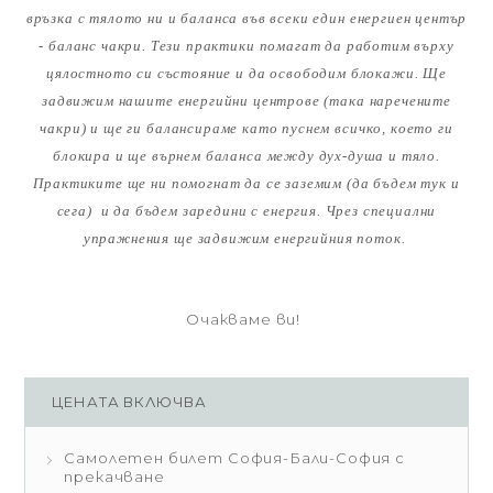
връзка с тялото ни и баланса във всеки един енергиен център
- баланс чакри. Тези практики помагат да работим върху
цялостното си състояние и да освободим блокажи. Ще
задвижим нашите енергийни центрове (така наречените
чакри) и ще ги балансираме като пуснем всичко, което ги
блокира и ще върнем баланса между дух-душа и тяло.
Практиките ще ни помогнат да се заземим (да бъдем тук и
сега) и да бъдем заредини с енергия. Чрез специални
упражнения ще задвижим енергийния поток.
Очакваме ви!
ЦЕНАТА ВКЛЮЧВА
Самолетен билет София-Бали-София с
прекачване