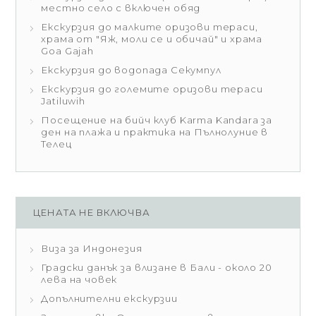
местно село с включен обяд
Екскурзия до малките оризови тераси,
храмa от "Яж, моли се и обичай" и храма
Goa Gajah
Екскурзия до водопада Секумпул
Екскурзия до големите оризови тераси
Jatiluwih
Посещение на бийч клуб Karma Kandara за
ден на плажа и практика на Пълнолуние в
Телец
ЦЕНАТА НЕ ВКЛЮЧВА
Виза за Индонезия
Градски данък за влизане в Бали - около 20
лева на човек
Допълнителни екскурзии