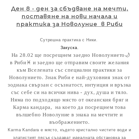
Ден 8
- ден за сбъдване на мечти,
поставяне на нови начала и
практика за Новолуние в Риби
Сутрешна практика с Ники.
Закуска.
На 28.02 ще посрещнем заедно Новолунието🌙
в Риби♓️ и заедно ще отправим своите желания
към Вселената със специални практики за
Новолунието. Знак Риби е най-духовния знак от
зодиака свързан с осъзнатост, интуиция и връзка
със себе си на всички нива - дух, душа и тяло.
Няма по подходящо място от океанския бряг и
Карма кандара, на което да посрещнем това
вълшебно Новолуние в знака на мечтите и
въображението.
Karma Kandara e място, където кристално чистите води и
златистият пясък създават идеалната обстановка за