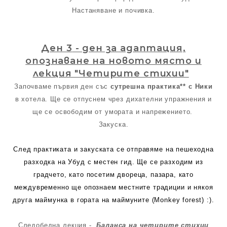
Настаняване и почивка.
Ден 3
- ден за адаптация,
опознаване на новото място и
лекция "Четирите стихии"
Започваме първия ден със
сутрешна практика** с Ники
в хотела. Ще се отпуснем чрез дихателни упражнения и
ще се освободим от умората и напрежението.
Закуска.
След практиката и закуската се отправяме на пешеходна
разходка на Убуд с местен гид. Ще се разходим из
градчето, като посетим двореца, пазара, като
междувременно ще опознаем местните традиции и някоя
друга маймунка в гората на маймуните (Monkey forest) :).
Следобедна лекция -
Баланса на четирите стихии