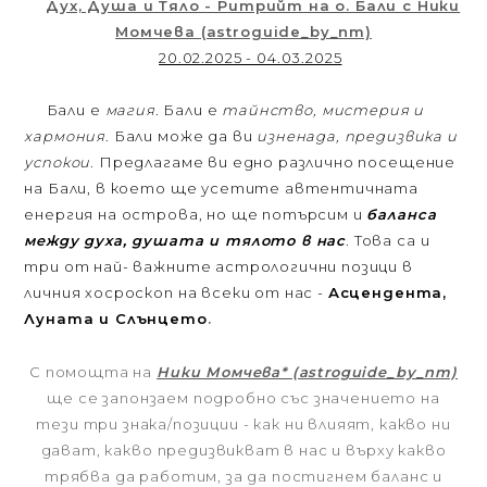
Дух, Душа и Тяло - Ритрийт на о. Бали с Ники
Момчева (astroguide_by_nm)
20.02.2025 - 04.03.2025
Бали е
магия
. Бали е
тайнство, мистерия и
хармония
. Бали може да ви
изненада, предизвика и
успокои
. Предлагаме ви едно различно посещение
на Бали, в което ще усетите автентичната
енергия на острова, но ще потърсим и
баланса
между духа, душата и тялото в нас
. Това са и
три от най- важните астрологични позици в
личния хосроскоп на всеки от нас -
Асцендента,
Луната и Слънцето
.
С помощта на
Ники Момчева* (astroguide_by_nm)
ще се запонзаем подробно със значението на
тези три знака/позиции - как ни влияят, какво ни
дават, какво предизвикват в нас и върху какво
трябва да работим, за да постигнем баланс и