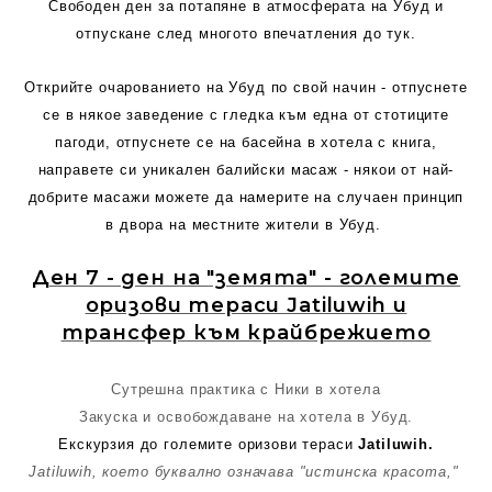
Свободен ден за потапяне в атмосферата на Убуд и
отпускане след многото впечатления до тук.
Открийте очарованието на Убуд по свой начин - отпуснете
се в някое заведение с гледка към една от стотиците
пагоди, отпуснете се на басейна в хотела с книга,
направете си уникален балийски масаж - някои от най-
добрите масажи можете да намерите на случаен принцип
в двора на местните жители в Убуд.
Ден 7 - ден на "земята" - големите
оризови тераси Jatiluwih и
трансфер към крайбрежието
Сутрешна практика с Ники в хотела
Закуска и освобождаване на хотела в Убуд.
Екскурзия до големите оризови тераси
Jatiluwih.
Jatiluwih, което буквално означава "истинска красота,"