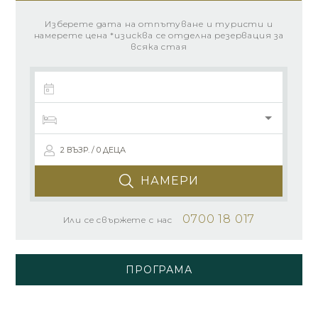
Изберете дата на отпътуване и туристи и
намерете цена *изисква се отделна резервация за
всяка стая
2 ВЪЗР. / 0 ДЕЦА
НАМЕРИ
0700 18 017
Или се свържете с нас
ПРОГРАМА