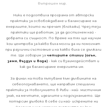
вътрешен мир.
Ники е подготвила програма от авторски
практики за освобождаване и балансиране на
енергиите, които ни пречат (блокажи). Чрез тези
практики ще работим, за да достигнем най -
добрата си същност. По време на тях ще научим
кои центрова за какво биха могли да ни помогнат
при различни състояния и на какво биха се дължали
те. Ще говорим за
четирите стихии (огън,
земя, въздух и вода)
- как си взаимодействат и
как да балансираме енергията им.
За финал на това пътуване към дълбините на
себеопознаването, ще направим специални
практики за Новолунието в Риби - най- мистичния
знак, на мечтите, идеалите и подсъзнанието. Ще
потърсим дълбоко в себе си най- искрените ни