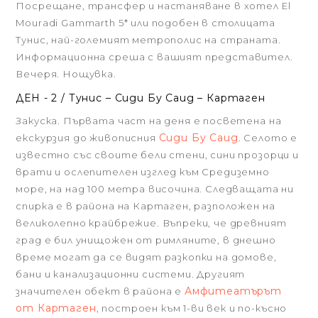
Посрещане, трансфер и настаняване в хотел El
Mouradi Gammarth 5* или подобен в столицата
Тунис, най-големият метрополис на страната.
Информационна среша с вашият представител.
Вечеря. Нощувка.
ДЕН - 2 / Тунис – Сиди Бу Саид – Картаген
Закуска. Първата част на деня е посветена на
Сиди Бу Саид
екскурзия до живописния
. Селото е
известно със своите бели стени, сини прозорци и
врати и ослепителен изглед към Средиземно
море, на над 100 метра височина. Следващата ни
спирка е в района на Картаген, разположен на
великолепно крайбрежие. Въпреки, че древният
град е бил унищожен от римляните, в днешно
време могат да се видят разкопки на домове,
бани и канализационни системи. Другият
Амфитеатърът
значителен обект в района е
от Картаген
, построен към 1-ви век и по-късно