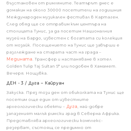
възстановен от римляните. Театърът днес е
домакин на около 30000 посетители на годишния
Международен музикален фестивал в Картаген.
След обяд ще се отправим към центъра на
столицата Тунис, за да посетим Националния
музей на Бардо, известен с богатата си колекция
от мозайк. Посещението на Тунис ще завърши е
разглеждане на старата част на града –
Медината
. Трансфер и настаняване в хотел
Golden Tulip Taj Sultan 5* или подобен в Хамамет.
Вечеря. Нощувка.
ДЕН - 3 / Дуга – Кайруан
Закуска. През този ден от обиколката на Тунис ще
посетим още един от известните
Дуга
археологически обекти –
, най-добре
запазеният малък римски град в Северна Африка.
Представлява археологически комплекс-
резерват, състоящ се предимно от