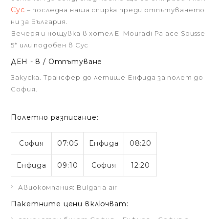
Сус
– последна наша спирка преди отпътуването
ни за България.
Вечеря и нощувка в хотел El Mouradi Palace Sousse
5* или подобен в Сус
ДЕН - 8 / Отпътуване
Закуска. Трансфер до летище Енфида за полет до
София.
Полетно разписание:
София
07:05
Енфида
08:20
Енфида
09:10
София
12:20
Авиокомпания: Bulgaria air
Пакетните цени включват: