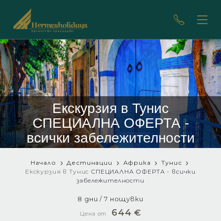
Екскурзия в Тунис
СПЕЦИАЛНА ОФЕРТА -
всички забележителности
Начало
Дестинации
Африка
Тунис
Екскурзия в Тунис
СПЕЦИАЛНА ОФЕРТА - всички
забележителности
8 дни / 7 нощувки
644
€
Цена от