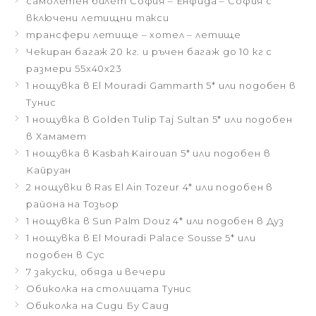
самолетен билет София – Енфида – София с
включени летищни такси
трансфери летище – хотел – летище
Чекиран багаж 20 кг. и ръчен багаж до 10 кг с
размери 55x40x23
1 нощувка в El Mouradi Gammarth 5* или подобен в
Тунис
1 нощувка в Golden Tulip Taj Sultan 5* или подобен
в Хамамет
1 нощувка в Kasbah Kairouan 5* или подобен в
Кайруан
2 нощувки в Ras El Ain Tozeur 4* или подобен в
района на Тозьор
1 нощувка в Sun Palm Douz 4* или подобен в Дуз
1 нощувка в El Mouradi Palace Sousse 5* или
подобен в Сус
7 закуски, обяда и вечери
Обиколка на столицата Тунис
Обиколка на Сиди Бу Саид