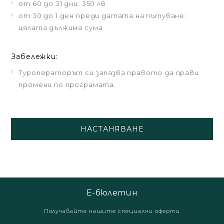
от 60 до 31 дни: 350 лв
от 30 до 1 ден преди датата на пътуване:
цялата дължима сумa
Забележки:
Туроператорът си запазва правото да прави
промени по програмата.
НАСТАНЯВАНЕ
Е-бюлетин
Получавайте нашите специални оферти