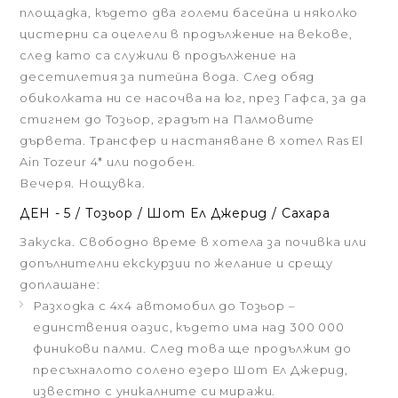
площадка, където два големи басейна и няколко
цистерни са оцелели в продължение на векове,
след като са служили в продължение на
десетилетия за питейна вода. След обяд
обиколката ни се насочва на юг, през Гафса, за да
стигнем до Тозьор, градът на Палмовите
дървета. Трансфер и настаняване в хотел Ras El
Ain Tozeur 4* или подобен.
Вечеря. Нощувка.
ДЕН - 5 / Тозьор / Шот Ел Джерид / Сахара
Закуска. Свободно време в хотела за почивка или
допълнителни екскурзии по желание и срещу
доплашане:
Разходка с 4х4 автомобил до Тозьор –
единствения оазис, където има над 300 000
финикови палми. След това ще продължим до
пресъхналото солено езеро Шот Ел Джерид,
известно с уникалните си миражи.