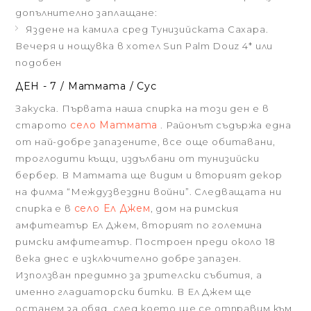
допълнително заплащане:
Яздене на камила сред Тунизийската Сахара.
Вечеря и нощувка в хотел Sun Palm Douz 4* или
подобен
ДЕН - 7 / Матмата / Сус
Закуска. Първата наша спирка на този ден е в
село Матмата
старото
. Районът съдържа една
от най-добре запазените, все още обитавани,
троглодити къщи, издълбани от тунизийски
бербер. В Матмата ще видим и вторият декор
на филма “Междузвездни войни”. Следващата ни
село Ел Джем
спирка е в
, дом на римския
амфитеатър Ел Джем, вторият по големина
римски амфитеатър. Построен преди около 18
века днес е изключително добре запазен.
Използван предимно за зрителски събития, а
именно гладиаторски битки. В Ел Джем ще
останем за обяд, след което ще се отправим към