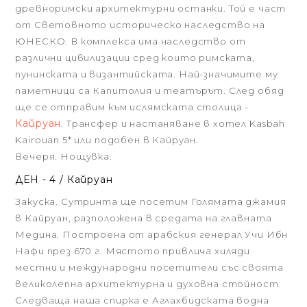
древноримски архитектурни останки. Той е част
от Световното историческо наследство на
ЮНЕСКО. В комплекса има наследство от
различни цивилизации сред които римската,
пунинската и византийската. Най-значимите му
паметници са Капитолия и театърът. След обяд
ще се отправим към ислямската столица -
Кайруан
. Трансфер и настаняване в хотел Kasbah
Kairouan 5* или подобен в Кайруан.
Вечеря. Нощувка.
ДЕН - 4 / Кайруан
Закуска. Сутринта ще посетим Голямата джамия
в Кайруан, разположена в средата на главната
Медина. Построена от арабския генерал Учи Ибн
Нафи през 670 г. Мястото привлича хиляди
местни и международни посетители със своята
великолепна архитектурна и духовна стойност.
Следваща наша спирка е Аглахбидската водна