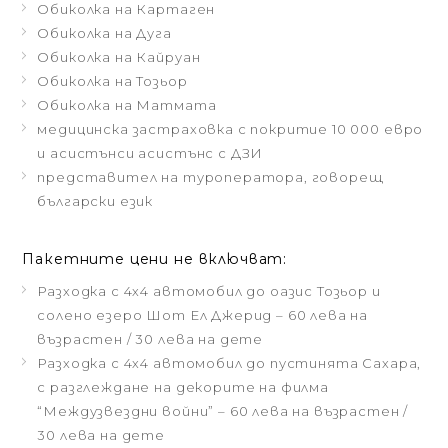
Обиколка на Картаген
Обиколка на Дуга
Обиколка на Кайруан
Обиколка на Тозьор
Обиколка на Матмата
медицинска застраховка с покритие 10 000 евро
и асистънси асистънс с ДЗИ
представител на туроператора, говорещ
български език
Пакетните цени не включват:
Разходка с 4х4 автомобил до оазис Тозьор и
солено езеро Шот Ел Джерид – 60 лева на
възрастен / 30 лева на дете
Разходка с 4х4 автомобил до пустинята Сахара,
с разглеждане на декорите на филма
“Междузвездни войни” – 60 лева на възрастен /
30 лева на дете