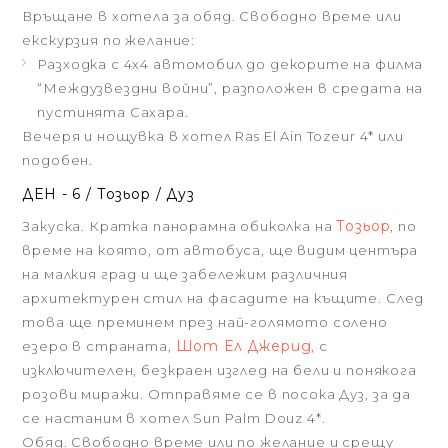
Връщане в хотела за обяд. Свободно време или
екскурзия по желание:
Разходка с 4х4 автомобил до декорите на филма
“Междузвездни войни”, разположен в средата на
пустинята Сахара.
Вечеря и нощувка в хотел Ras El Ain Tozeur 4* или
подобен.
ДЕН - 6 / Тозьор / Дуз
Тозьор
Закуска. Кратка панорамна обиколка на
, по
време на която, от автобуса, ще видим центъра
на малкия град и ще забележим различния
архитектурен стил на фасадите на къщите. След
това ще преминем през най-голямото солено
Шот Ел Джерид
езеро в страната,
, с
изключителен, безкраен изглед на бели и понякога
розови миражи. Отправяме се в посока Дуз, за да
се настаним в хотел Sun Palm Douz 4*.
Обяд. Свободно време или по желание и срещу