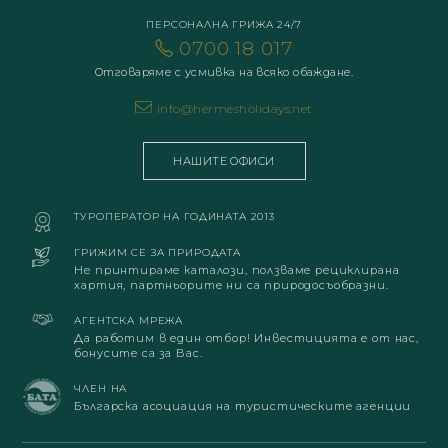
ПЕРСОНАЛНА ГРИЖА 24/7
0700 18 017
Отговаряме с усмивка на всяко обаждане.
info@hermesholidays.net
НАШИТЕ ОФИСИ
ТУРОПЕРАТОР НА ГОДИНАТА 2013
ГРИЖИМ СЕ ЗА ПРИРОДАТА
Не принтираме каталози, ползваме рециклирана
хартия, партньорите ни са природосъобразни.
АГЕНТСКА МРЕЖА
Да работим в един отбор! Инвестицията е от нас,
бонусите са за Вас.
ЧЛЕН НА
Българска асоциация на туристическите агенции