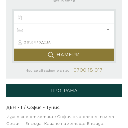
всяка стая
2 ВЪЗР. / 0 ДЕЦА
НАМЕРИ
0700 18 017
Или се свържете с нас
ПРОГРАМА
ДЕН - 1 / София - Тунис
Излитане от летище София с чартърен полет
София – Енфида. Кацане на летище Енфида.