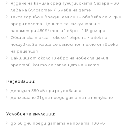
Яздене на камила сред Тунизийската Сахара – 30
лева на възрастен / 15 лева на дете
Такса гориво и вредни емисии – обявява се 21 дни
преди полета. Цените са калкулирани с
параметри 450$/ тон и 1 евро = 1.15 долара
Общинска такса – около 1 евро на човек на
нощувка. Заплаща се самостоятелно от всеки
на рецепция
Бакшиш от около 10 евро на човек за целия
престой, които се заплащат на място.
Резервации:
Депозит 350 лв при резервация
Доплащане 31 дни преди датата на пътуване
Условия за анулации:
до 60 дни преди датата на полета: 100 лв