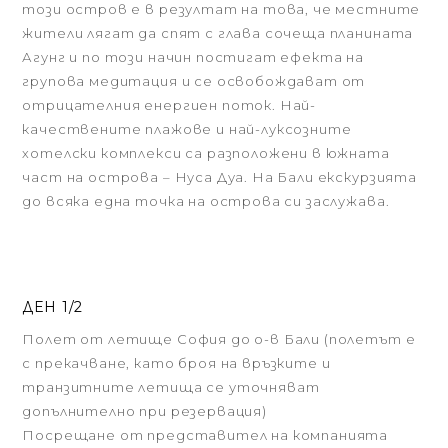
този остров е в резултат на това, че местните
жители лягат да спят с глава сочеща планината
Агунг и по този начин постигат ефекта на
групова медитация и се освобождават от
отрицателния енергиен поток. Най-
качествените плажове и най-луксозните
хотелски комплекси са разположени в южната
част на острова – Нуса Дуа. На Бали екскурзията
до всяка една точка на острова си заслужава.
ДЕН 1/2
Полет от летище София до о-в Бали (полетът е
с прекачване, като броя на връзките и
транзитните летища се уточняват
допълнително при резервация)
Посрещане от представител на компанията