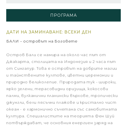
ПРОГРАМА
ДАТИ НА ЗАМИНАВАНЕ: ВСЕКИ ДЕН
БАЛИ – островът на Боговете
Остров Бали се намира на около час път от
Джакарта, столицата на Индонезия и 2 часа път
от Сингапур. Това е островът на добрите магии
и тайнствените култове, цветни церемонии и
природно великолепие. Природата тук - широки,
ярко зелени, терасовидни оризища, кокосови
палми, вулканични планински върхове, тропически
джунгли, бели пясъчни плажове и кристално чист
океан - е хармонично съчетана със самобитната
култура. Специалистите на теорията Фен Шуй
потвърждават, че основния енергиен заряд на