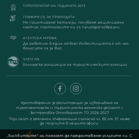
ТУРОПЕРАТОР НА ГОДИНАТА 2013
ГРИЖИМ СЕ ЗА ПРИРОДАТА
Не принтираме каталози, ползваме рециклирана
хартия, партньорите ни са природосъобразни.
АГЕНТСКА МРЕЖА
Да работим в един отбор! Инвестицията е от нас,
бонусите са за Вас.
ЧЛЕН НА
Българска асоциация на туристическите агенции
Удостоверение за регистрация за извършване на
туроператорска и туристическа агентска дейност
|
Застраховка Отговорност ТО 2026-2027
Този сайт е рекламен. Информация съгласно чл. 82 от ЗТ може
да получите в нашите офиси.
„Бисквитките“ ни помагат да предоставяме услугите си. С
© 2019. Всички права запазени