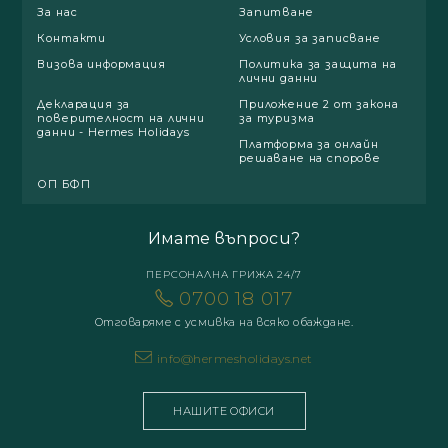
За нас
Запитване
Контакти
Условия за записване
Визова информация
Политика за защита на
лични данни
Декларация за
Приложение 2 от закона
поверителност на лични
за туризма
данни - Hermes Holidays
Платформа за онлайн
решаване на спорове
ОП БФП
Имате въпроси?
ПЕРСОНАЛНА ГРИЖА 24/7
0700 18 017
Отговаряме с усмивка на всяко обаждане.
info@hermesholidays.net
НАШИТЕ ОФИСИ