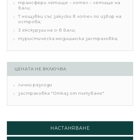
трансфери летище – хотел – летище на
Бали;
7 нощувки със закуски в хотел по избор на
острова;
3 екскурзии на о-в Бали;
туристическа медицинска застраховка;
ЦЕНАТА НЕ ВКЛЮЧВА
лични разходи
застраховка "Отказ от пътуване"
НАСТАНЯВАНЕ