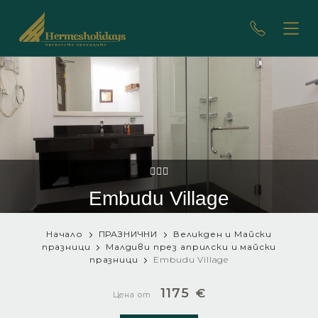
Embudu Village
Начало
ПРАЗНИЧНИ
Великден и Майски
празници
Малдиви през априлски и майски
празници
Embudu Village
1175
€
Цена от