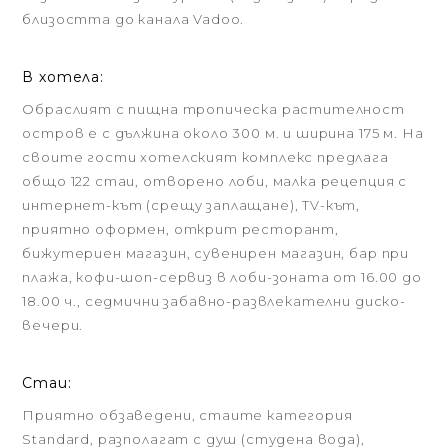
близостта до канала Vadoo.
В хотела:
Обраслият с пищна тропическа растителност
остров е с дължина около 300 м. и ширина 175 м. На
своите гости хотелският комплекс предлага
общо 122 стаи, отворено лоби, малка рецепция с
интернет-кът (срещу заплащане), TV-кът,
приятно оформен, открит ресторант,
бижутериен магазин, сувенирен магазин, бар при
плажа, кофи-шоп-сервиз в лоби-зоната от 16.00 до
18.00 ч., седмични забавно-развлекателни диско-
вечери.
Стаи:
Приятно обзаведени, стаите категория
Standard, разполагат с душ (студена вода),