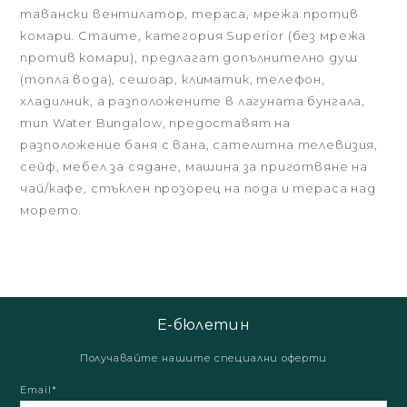
тавански вентилатор, тераса, мрежа против
комари. Стаите, категория Superior (без мрежа
против комари), предлагат допълнително душ
(топла вода), сешоар, климатик, телефон,
хладилник, а разположените в лагуната бунгала,
тип Water Bungalow, предоставят на
разположение баня с вана, сателитна телевизия,
сейф, мебел за сядане, машина за приготвяне на
чай/кафе, стъклен прозорец на пода и тераса над
морето.
Е-бюлетин
Получавайте нашите специални оферти
Email*