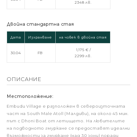
2348 лв.
Двойна стандартна стая
Дата
Изхранване
на човек в двойна стая
1,175 € /
30.04
FB
2299 лв.
ОПИСАНИЕ
Местоположение:
Embudu Village е разположен в североизточната
част на South Male Atoll (Малдиви), на около 45 мин.
път с Dhoni Boat от летището. На любителите
на подводното гмуркане се предоставят идеални
възможности за гмуркане (над 30 зони) поради