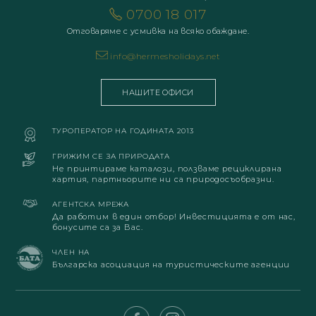
0700 18 017
Отговаряме с усмивка на всяко обаждане.
info@hermesholidays.net
НАШИТЕ ОФИСИ
ТУРОПЕРАТОР НА ГОДИНАТА 2013
ГРИЖИМ СЕ ЗА ПРИРОДАТА
Не принтираме каталози, ползваме рециклирана
хартия, партньорите ни са природосъобразни.
АГЕНТСКА МРЕЖА
Да работим в един отбор! Инвестицията е от нас,
бонусите са за Вас.
ЧЛЕН НА
Българска асоциация на туристическите агенции