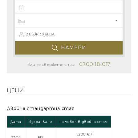
2 ВЪЗР. / 0 ДЕЦА
НАМЕРИ
0700 18 017
Или се свържете с нас
ЦЕНИ
Двойна стандартна стая
Дата
Изхранване
на човек в двойна стая
1,200 € /
03.04
FB