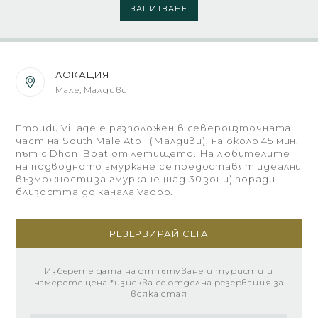
ЗАПИТВАНЕ
ЛОКАЦИЯ
Мале, Малдиви
Embudu Village е разположен в североизточната
част на South Male Atoll (Малдиви), на около 45 мин.
път с Dhoni Boat от летището. На любителите
на подводното гмуркане се предоставят идеални
възможности за гмуркане (над 30 зони) поради
близостта до канала Vadoo.
РЕЗЕРВИРАЙ СЕГА
Изберете дата на отпътуване и туристи и
намерете цена *изисква се отделна резервация за
всяка стая