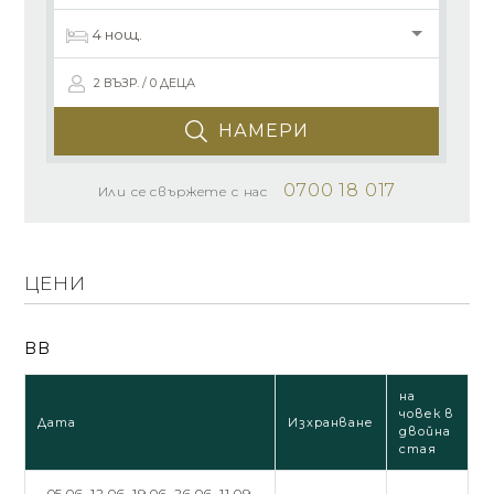
2 ВЪЗР. / 0 ДЕЦА
НАМЕРИ
0700 18 017
Или се свържете с нас
ЦЕНИ
BB
на
човек в
Дата
Изхранване
двойна
стая
05.06,
12.06,
19.06,
26.06,
11.09,