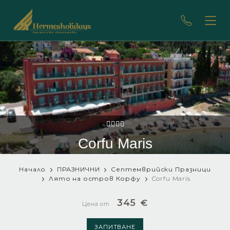
Corfu Maris
Начало
ПРАЗНИЧНИ
Септемврийски Празници
Лято на остров Корфу
Corfu Maris
345
€
Цена от
ЗАПИТВАНЕ