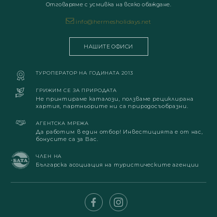
Отговаряме с усмивка на всяко обаждане.
info@hermesholidays.net
НАШИТЕ ОФИСИ
ТУРОПЕРАТОР НА ГОДИНАТА 2013
ГРИЖИМ СЕ ЗА ПРИРОДАТА
Не принтираме каталози, ползваме рециклирана
хартия, партньорите ни са природосъобразни.
АГЕНТСКА МРЕЖА
Да работим в един отбор! Инвестицията е от нас,
бонусите са за Вас.
ЧЛЕН НА
Българска асоциация на туристическите агенции