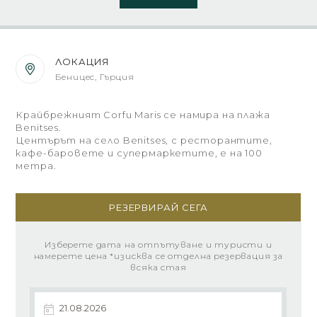
ЛОКАЦИЯ
Беницес, Гърция
Крайбрежният Corfu Maris се намира на плажа
Benitses.
Центърът на село Benitses, с ресторантите,
кафе-баровете и супермаркетите, е на 100
метра.
РЕЗЕРВИРАЙ СЕГА
Изберете дата на отпътуване и туристи и
намерете цена *изисква се отделна резервация за
всяка стая