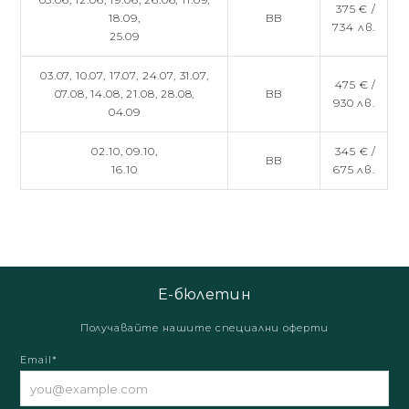
375 € /
18.09,
BB
734 лв.
25.09
03.07,
10.07,
17.07,
24.07,
31.07,
475 € /
07.08,
14.08,
21.08,
28.08,
BB
930 лв.
04.09
02.10,
09.10,
345 € /
BB
16.10
675 лв.
Е-бюлетин
Получавайте нашите специални оферти
Email*