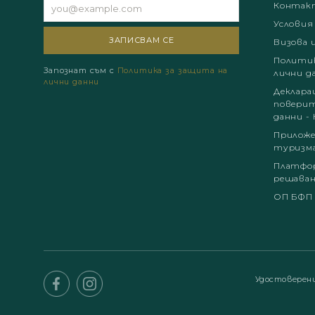
Контак
Условия
Визова 
Политик
Запознат съм с
Политика за защита на
лични д
лични данни
Деклара
поверит
данни - 
Приложе
туризм
Платфор
решаван
ОП БФП
Удостоверен