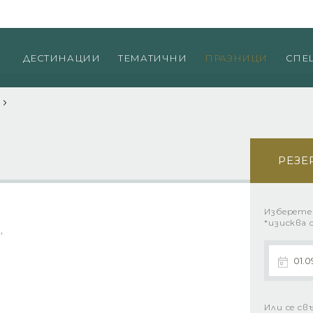
Пр
ДЕСТИНАЦИИ
ТЕМАТИЧНИ
ПРАЗНИЦИ
СПЕ
и
РЕЗЕ
Изберете
*изисква 
26 г., 28.11.2026 г., 05.12.2026 г., 09.12.2026 г.,
Или се св