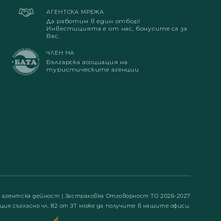
АГЕНТСКА МРЕЖА
Да работим в един отбор!
Инвестицията е от нас, бонусите са за
Вас.
ЧЛЕН НА
Българска асоциация на
туристическите агенции
а агентска дейност
|
Застраховка Отговорност ТО 2026-2027
ция съгласно чл. 82 от ЗТ може да получите в нашите офиси.