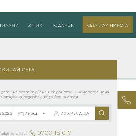
0700 18 017
оверка на резервация
Вход за агенти
ЦИАЛНИ
БУТИК
ПОДАРЪК
СЕГА ИЛИ НИКОГА
РВИРАЙ СЕГА
 дата на отпътуване и туристи и намерете цена
се отделна резервация за всяка стая
2 ВЪЗР. / 0 ДЕЦА
0700 18 017
ържете с нас