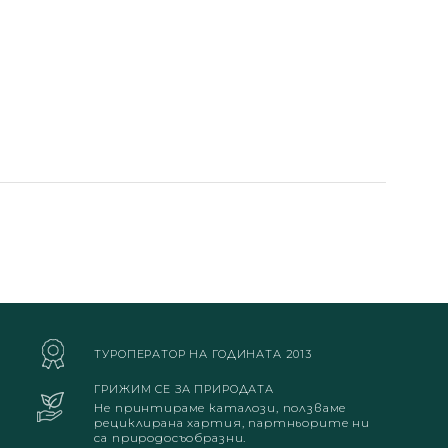
ТУРОПЕРАТОР НА ГОДИНАТА 2013
ГРИЖИМ СЕ ЗА ПРИРОДАТА
Не принтираме каталози, ползваме
рециклирана хартия, партньорите ни
са природосъобразни.