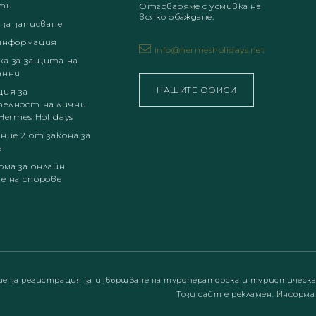
ти
Отговаряме с усмивка на
всяко обаждане.
 за записване
информация
info@hermesholidays.net
а за защита на
анни
НАШИТЕ ОФИСИ
ция за
елност на лични
Hermes Holidays
ние 2 от закона за
а
ма за онлайн
е на спорове
ие за регистрация за извършване на туроператорска и туристическ
Този сайт е рекламен. Информа