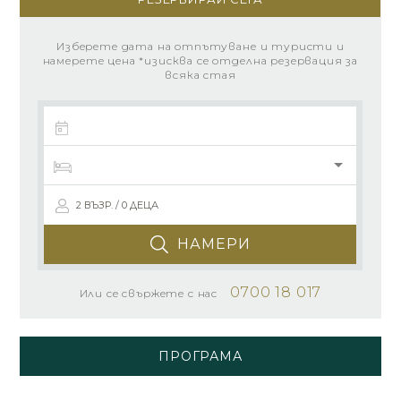
Изберете дата на отпътуване и туристи и
намерете цена *изисква се отделна резервация за
всяка стая
2 ВЪЗР. / 0 ДЕЦА
НАМЕРИ
0700 18 017
Или се свържете с нас
ПРОГРАМА