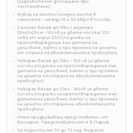
(задължително доплащане при
настаняване);
Избор на място/съседни места в
самолета – между 10 и 30 евро в посока;
Салонен багаж до 10кг с размери
55х40х20см - 100лв за двете посоки/ 220
лева от април 2025 (подлежи на
препотвърждение към датата на
записване, както и при промяна на цената
от страна на авиокомпанията превозвач);
Чекиран багаж до 10кг – 100 лв за двете
посоки (подлежи на препотвърждение към
датата на записване, както и при промяна
на цената от страна на авиокомпанията
превозвач);
Чекиран багаж до 20кг - 160лв за двете
посоки (подлежи на препотвърждение към
датата на записване, както и при промяна
на цената от страна на авиокомпанията
превозвач);
Няма придружаващ представител от
България. Представителят е в Париж.
За туристи от 70 до 75 год. възраст