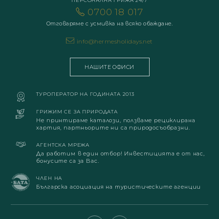
ПЕРСОНАЛНА ГРИЖА 24/7
0700 18 017
Отговаряме с усмивка на всяко обаждане.
info@hermesholidays.net
НАШИТЕ ОФИСИ
ТУРОПЕРАТОР НА ГОДИНАТА 2013
ГРИЖИМ СЕ ЗА ПРИРОДАТА
Не принтираме каталози, ползваме рециклирана
хартия, партньорите ни са природосъобразни.
АГЕНТСКА МРЕЖА
Да работим в един отбор! Инвестицията е от нас,
бонусите са за Вас.
ЧЛЕН НА
Българска асоциация на туристическите агенции