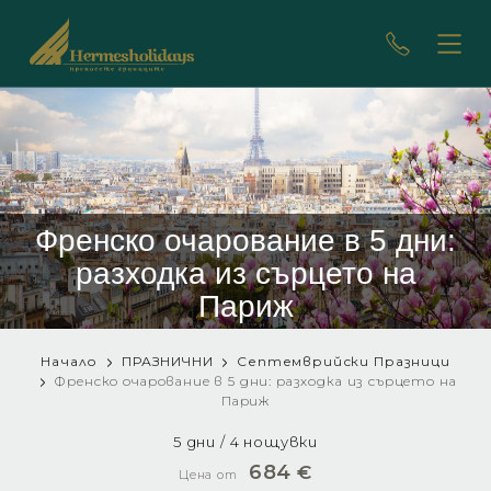
Френско очарование в 5 дни:
разходка из сърцето на
Париж
Начало
ПРАЗНИЧНИ
Септемврийски Празници
Френско очарование в 5 дни: разходка из сърцето на
Париж
5 дни / 4 нощувки
684
€
Цена от