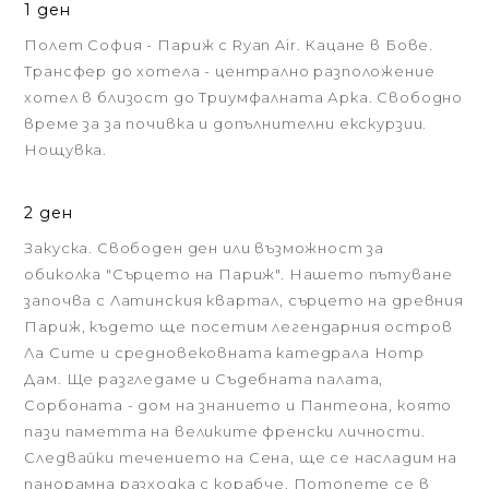
1 ден
Полет София - Париж с Ryan Air. Кацане в Бове.
Трансфер до хотела - централно разположение
хотел в близост до Триумфалната Арка. Свободно
време за за почивка и допълнителни екскурзии.
Нощувка.
2 ден
Закуска. Свободен ден или възможност за
обиколка "Сърцето на Париж". Нашето пътуване
започва с Латинския квартал, сърцето на древния
Париж, където ще посетим легендарния остров
Ла Сите и средновековната катедрала Нотр
Дам. Ще разгледаме и Съдебната палата,
Сорбоната - дом на знанието и Пантеона, която
пази паметта на великите френски личности.
Следвайки течението на Сена, ще се насладим на
панорамна разходка с корабче. Потопете се в