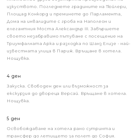
изкуството. Погледнете градините на Тюйлери,
Площад Конкорд и преминете до Парламента,
Домa на инвалидите с гроба на Наполеон и
елегантния Мостa Александър III. Завършете
своето незабравимо пътуване с посещение на
Триумфалната Арка и разходка по Шанз Елизе - най-
известната улица в Париж. Връщане в хотела.
Нощувка.
4 ден
Закуска. Свободен ден или възможност за
екскурзия до двореца Версай. Връщане в хотела.
Нощувка.
5 ден
Освобождаване на хотела рано сутринта и
трансфер до летището за полет до София.