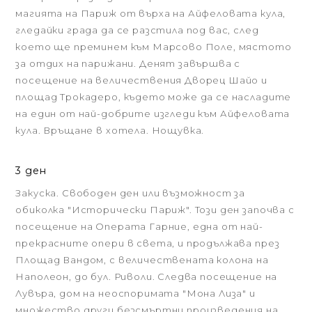
магията на Париж от върха на Айфеловата кула,
гледайки града да се разстила под вас, след
което ще преминем към Марсово Поле, мястото
за отдих на парижани. Денят завършва с
посещение на величествения Дворец Шайо и
площад Трокадеро, където може да се насладите
на един от най-добрите изгледи към Айфеловата
кула. Връщане в хотела. Нощувка.
3 ден
Закуска. Свободен ден или възможност за
обиколка "Исторически Париж". Този ден започва с
посещение на Операта Гарние, една от най-
прекрасните опери в света, и продължава през
Площад Вандом, с величествената колона на
Наполеон, до бул. Риволи. Следва посещение на
Лувъра, дом на неоспоримата "Мона Лиза" и
множество други безсмъртни произведения на