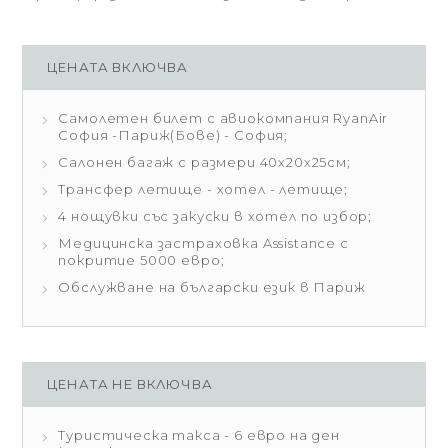
ЦЕНАТА ВКЛЮЧВА
Самолетен билет с авиокомпания RyanAir
София -Париж(Бове) - София;
Салонен багаж с размери 40х20х25см;
Трансфер летище - хотел - летище;
4 нощувки със закуски в хотел по избор;
Медицинска застраховка Assistance с
покритие 5000 евро;
Обслужване на български език в Париж
ЦЕНАТА НЕ ВКЛЮЧВА
Туристическа такса - 6 евро на ден