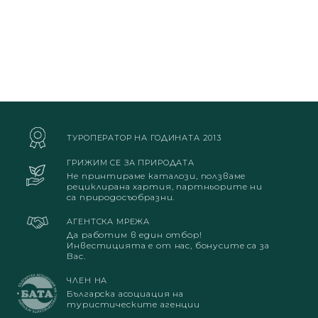
ТУРОПЕРАТОР НА ГОДИНАТА 2013
ГРИЖИМ СЕ ЗА ПРИРОДАТА
Не принтираме каталози, ползваме
рециклирана хартия, партньорите ни
са природосъобразни.
АГЕНТСКА МРЕЖА
Да работим в един отбор!
Инвестицията е от нас, бонусите са за
Вас.
ЧЛЕН НА
Българска асоциация на
туристическите агенции