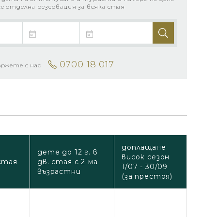
се отделна резервация за всяка стая
0700 18 017
ържете с нас
доплащане
дете до 12 г. в
висок сезон
стая
дв. стая с 2-ма
1/07 - 30/09
възрастни
(за престоя)