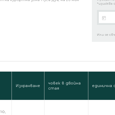
*изисква 
Или се св
човек в двойна
Изхранване
единична 
стая
,
.10,