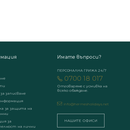
мация
Имате въпроси?
ПЕРСОНАЛНА ГРИЖА 24/7
0700 18 017
ане
ти
Отговаряме с усмивка на
всяко обаждане.
 за записване
информация
info@hermesholidays.net
а за защита на
анни
НАШИТЕ ОФИСИ
ция за
елност на лични