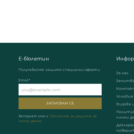
Е-бюлетин
Инфор
Получавайте нашите специални оферти
За нас
Email*
Запитв
Контак
Условия
Визова 
Политик
Запознат съм с
Политика за защита на
лични д
лични данни
Деклара
поверит