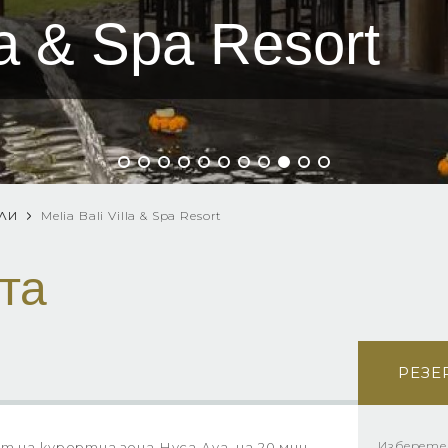
la & Spa Resort
АЛИ
Melia Bali Villa & Spa Resort
та
РЕЗЕ
Изберете
 на курортна зона Нуса Дуа, на 20 мин