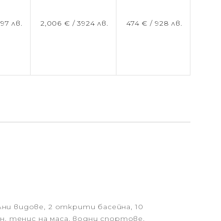
597 лв.
2,006 € /
3924 лв.
474 € /
928 лв.
ни видове, 2 открити басейна, 10
н, тенис на маса, водни спортове,