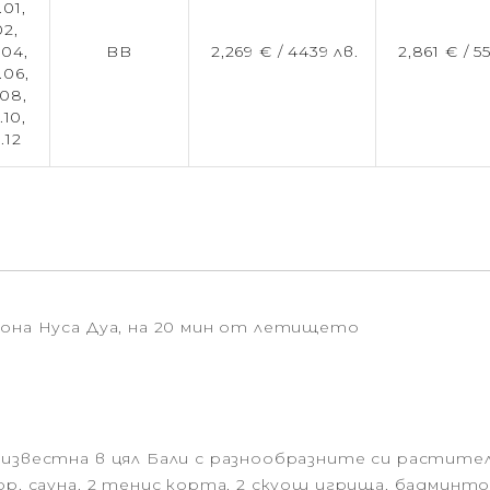
.01,
02,
.04,
BB
2,269 € /
4439 лв.
2,861 € /
5
.06,
.08,
.10,
.12
зона Нуса Дуа, на 20 мин от летището
 известна в цял Бали с разнообразните си растител
ор, сауна, 2 тенис корта, 2 скуош игрища, бадминто