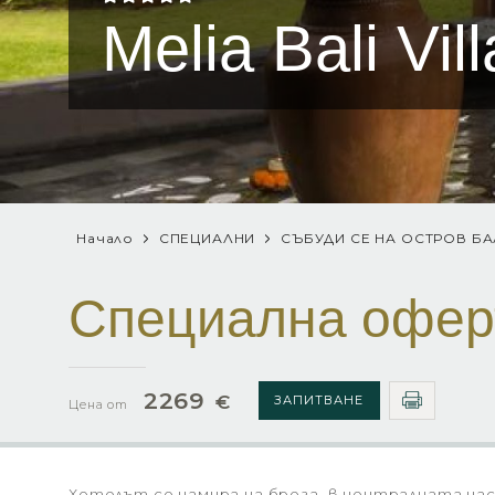
Melia Bali Vil
Начало
СПЕЦИАЛНИ
СЪБУДИ СЕ НА ОСТРОВ Б
Специална офер
2269
€
ЗАПИТВАНЕ
Цена от
Хотелът се намира на брега, в централната част