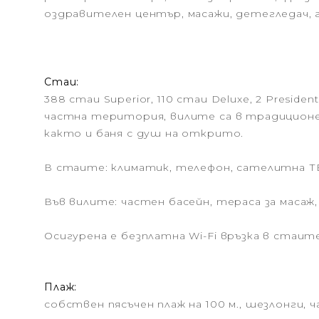
оздравителен център, масажи, детегледач, 
Стаи:
388 стаи Superior, 110 стаи Deluxe, 2 Presiden
частна територия, вилите са в традиционен 
както и баня с душ на открито.
В стаите: климатик, телефон, сателитна ТВ, 
Във вилите: частен басейн, тераса за масаж
Осигурена е безплатна Wi-Fi връзка в стаит
Плаж:
собствен пясъчен плаж на 100 м., шезлонги, ч