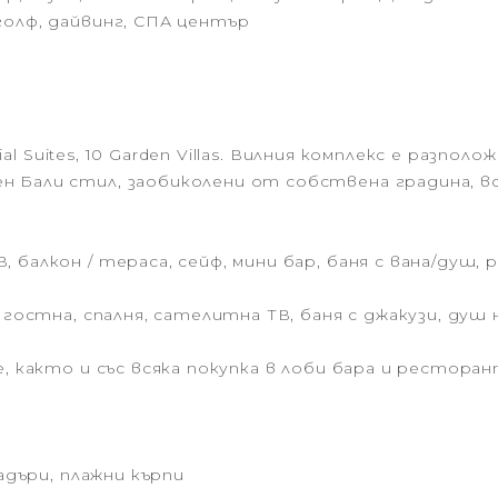
голф, дайвинг, СПА център
tial Suites, 10 Garden Villas. Вилния комплекс е разпол
Бали стил, заобиколени от собствена градина, всяк
балкон / тераса, сейф, мини бар, баня с вана/душ, р
, гостна, спалня, сателитна ТВ, баня с джакузи, ду
е, както и със всяка покупка в лоби бара и рестора
адъри, плажни кърпи