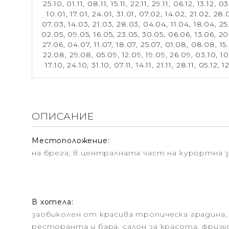
25.10,
01.11,
08.11,
15.11,
22.11,
29.11,
06.12,
13.12,
03
10.01,
17.01,
24.01,
31.01,
07.02,
14.02,
21.02,
28.
07.03,
14.03,
21.03,
28.03,
04.04,
11.04,
18.04,
25
02.05,
09.05,
16.05,
23.05,
30.05,
06.06,
13.06,
20
27.06,
04.07,
11.07,
18.07,
25.07,
01.08,
08.08,
15
22.08,
29.08,
05.09,
12.09,
19.09,
26.09,
03.10,
10
17.10,
24.10,
31.10,
07.11,
14.11,
21.11,
28.11,
05.12,
12
ОПИСАНИЕ
Местоположение:
на брега, в централната част на курортна 
В хотела:
заобиколен от красива тропическа градина,
ресторанта и бара, салон за красота, фризь