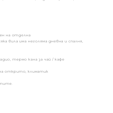
ожен на отделна
а вила има неголяма дневна и спалня,
адuо, термо кана за чай / кафе
ш на открито, климатик
нтите.