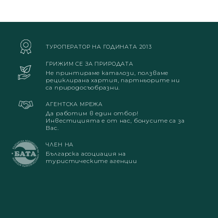
ТУРОПЕРАТОР НА ГОДИНАТА 2013
ГРИЖИМ СЕ ЗА ПРИРОДАТА
Не принтираме каталози, ползваме
рециклирана хартия, партньорите ни
са природосъобразни.
АГЕНТСКА МРЕЖА
Да работим в един отбор!
Инвестицията е от нас, бонусите са за
Вас.
ЧЛЕН НА
Българска асоциация на
туристическите агенции