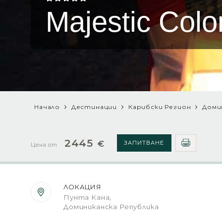
Majestic Colo
Начало
Дестинации
Карибски Регион
Доми
2445
€
ЗАПИТВАНЕ
Цена от
ЛОКАЦИЯ
Пунта Кана,
Доминиканска Република