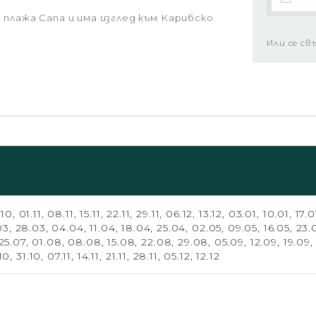
 плажа Cana и има изглед към Карибско
Или се св
.10,
01.11,
08.11,
15.11,
22.11,
29.11,
06.12,
13.12,
03.01,
10.01,
17.0
03,
28.03,
04.04,
11.04,
18.04,
25.04,
02.05,
09.05,
16.05,
23.
25.07,
01.08,
08.08,
15.08,
22.08,
29.08,
05.09,
12.09,
19.09
10,
31.10,
07.11,
14.11,
21.11,
28.11,
05.12,
12.12