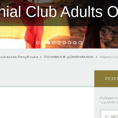
nial Club Adults О
никанска Република
ПОЧИВКА В ДОМИНИКАНА
Majestic C
РЕЗЕ
Изберете
*изисква 