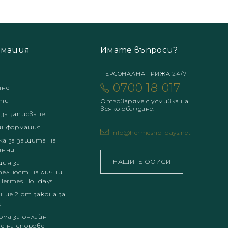
мация
Имате въпроси?
ПЕРСОНАЛНА ГРИЖА 24/7
0700 18 017
ане
ти
Отговаряме с усмивка на
всяко обаждане.
 за записване
информация
info@hermesholidays.net
а за защита на
анни
НАШИТЕ ОФИСИ
ция за
елност на лични
Hermes Holidays
ние 2 от закона за
а
ма за онлайн
е на спорове