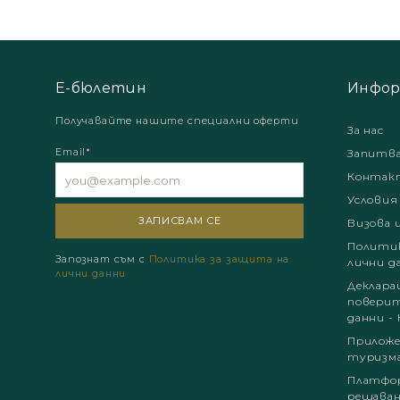
Е-бюлетин
Инфор
Получавайте нашите специални оферти
За нас
Email*
Запитв
Контак
Условия
Визова 
Политик
Запознат съм с
Политика за защита на
лични д
лични данни
Деклара
поверит
данни - 
Приложе
туризм
Платфор
решаван