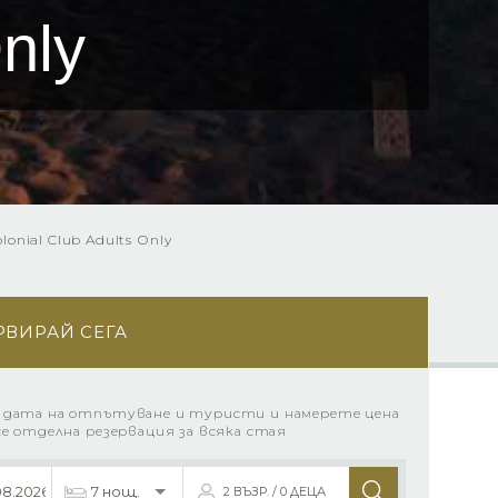
nly
olonial Club Adults Оnly
РВИРАЙ СЕГА
 дата на отпътуване и туристи и намерете цена
се отделна резервация за всяка стая
2 ВЪЗР. / 0 ДЕЦА