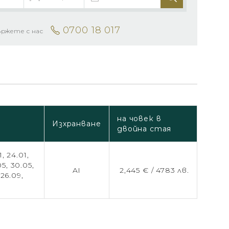
0700 18 017
ържете с нас
на човек в
Изхранване
двойна стая
1,
24.01,
05,
30.05,
AI
2,445 € /
4783 лв.
,
26.09,