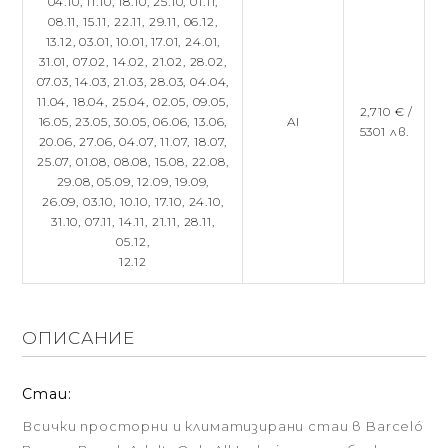
04.10,
11.10,
18.10,
25.10,
01.11,
08.11,
15.11,
22.11,
29.11,
06.12,
13.12,
03.01,
10.01,
17.01,
24.01,
31.01,
07.02,
14.02,
21.02,
28.02,
07.03,
14.03,
21.03,
28.03,
04.04,
11.04,
18.04,
25.04,
02.05,
09.05,
2,710 € /
16.05,
23.05,
30.05,
06.06,
13.06,
AI
5301 лв.
20.06,
27.06,
04.07,
11.07,
18.07,
25.07,
01.08,
08.08,
15.08,
22.08,
29.08,
05.09,
12.09,
19.09,
26.09,
03.10,
10.10,
17.10,
24.10,
31.10,
07.11,
14.11,
21.11,
28.11,
05.12,
12.12
ОПИСАНИЕ
Стаи:
Всички просторни и климатизирани стаи в Barceló