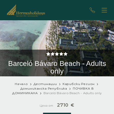
Barceló Bávaro Beach - Adults
only
Начало
Дестинации
Карибски Регион
Доминиканска Република
ПОЧИВКА В
ДОМИНИКАНА
Barceló Bávaro Beach - Adults only
2710
€
Цена от