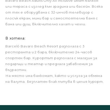
Bavaro Beach Adults Only All Inclusive имат балкон
или тераса с изглед към градина или басейн. Всяка
от тях е оборудвана с 32-инчов телевизор с
плосък екран, мини бар и самостоятелна баня с
вана или душ, включително халат и чехли.
В хотела:
Barceló Bavaro Beach Resort разполага с 3
ресторанта и 2 бара, включително 24-часов
спортен бар. Курортът разполага с магазин за
подаръци и театър и предлага забавления за
възрастни.
На място има банкомат, както и услуга за обмяна
на валута. Безплатен влак пътува в целия курорт.