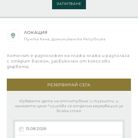
ЗАПИТВАНЕ
ЛОКАЦИЯ
Пунта Кана, Доминиканска Република
Хотелът е разположен на плажа плажа и разполага
с открит басейн, заобиколен от кокосови
дървета.
РЕЗЕРВИРАЙ СЕГА
Изберете дата на отпътуване и туристи и
намерете цена *изисква се отделна резервация за
всяка стая