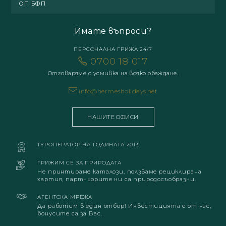
ОП БФП
Имате въпроси?
ПЕРСОНАЛНА ГРИЖА 24/7
0700 18 017
Отговаряме с усмивка на всяко обаждане.
info@hermesholidays.net
НАШИТЕ ОФИСИ
ТУРОПЕРАТОР НА ГОДИНАТА 2013
ГРИЖИМ СЕ ЗА ПРИРОДАТА
Не принтираме каталози, ползваме рециклирана
хартия, партньорите ни са природосъобразни.
АГЕНТСКА МРЕЖА
Да работим в един отбор! Инвестицията е от нас,
бонусите са за Вас.