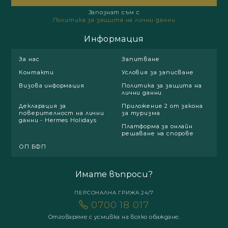
Запознат съм с
Политика за защита на лични данни
Информация
За нас
Запитване
Контакти
Условия за записване
Визова информация
Политика за защита на
лични данни
Декларация за
Приложение 2 от закона
поверителност на лични
за туризма
данни - Hermes Holidays
Платформа за онлайн
решаване на спорове
ОП БФП
Имате въпроси?
ПЕРСОНАЛНА ГРИЖА 24/7
0700 18 017
Отговаряме с усмивка на всяко обаждане.