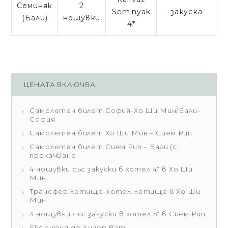
Семиняк
2
Seminyak
закуска
(Бали)
нощувки
4*
ЦЕНАТА ВКЛЮЧВА
Самолетен билет София-Хо Ши Мин/Бали-
София
Самолетен билет Хо Ши Мин – Сием Рип
Самолетен билет Сием Рип – Бали (с
прекачване
4 ношувки със закуски в хотел 4* в Хо Ши
Мин
Трансфер летище-хотел-летище в Хо Ши
Мин
3 нощувки със закуски в хотел 5* в Сием Рип
Екскурзия до Ангор Ват