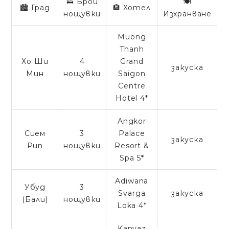
🛌 Брой
🍽️
🏙️ Град
🏨 Хотел
нощувки
Изхранване
Muong
Thanh
Хо Ши
4
Grand
закуска
Мин
нощувки
Saigon
Centre
Hotel 4*
Angkor
Сием
3
Palace
закуска
Рип
нощувки
Resort &
Spa 5*
Adiwana
Убуд
3
Svarga
закуска
(Бали)
нощувки
Loka 4*
Kanvaz