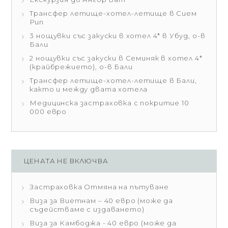
Трансфер летище-хотел-летище в Сием
Рип
3 нощувки със закуски в хотел 4* в Убуд, о-в
Бали
2 нощувки със закуски в Семиняк в хотел 4*
(крайбрежието), о-в Бали
Трансфер летище-хотел-летище в Бали,
както и между двата хотела
Медицинска застраховка с покритие 10
000 евро
ЦЕНАТА НЕ ВКЛЮЧВА
Застраховка Отмяна на пътуване
Виза за Виетнам – 40 евро (може да
съдействаме с издаването)
Виза за Камбоджа - 40 евро (може да