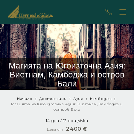
Магията на Югоизточна Азия:
Виетнам, Камбоджа и остров
Бали
Начало
Дестинации
Азия
Камбоджа
Магията на Югоизточна Азия: Виетнам, Камбоджа и
остров Бали
14 дни / 12 нощувки
2400
€
Цена от