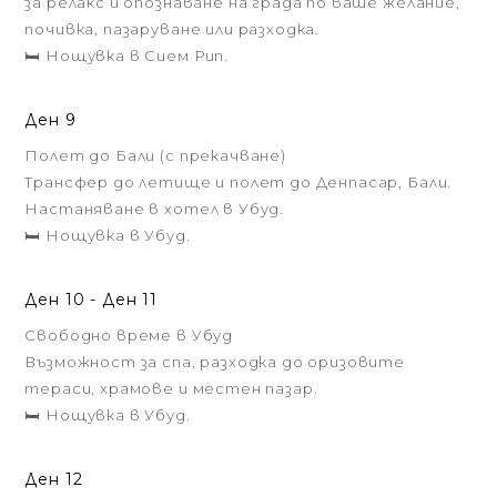
за релакс и опознаване на града по ваше желание,
почивка, пазаруване или разходка.
🛏️ Нощувка в Сием Рип.
Ден 9
Полет до Бали (с прекачване)
Трансфер до летище и полет до Денпасар, Бали.
Настаняване в хотел в Убуд.
🛏️ Нощувка в Убуд.
Ден 10 - Ден 11
Свободно време в Убуд
Възможност за спа, разходка до оризовите
тераси, храмове и местен пазар.
🛏️ Нощувка в Убуд.
Ден 12