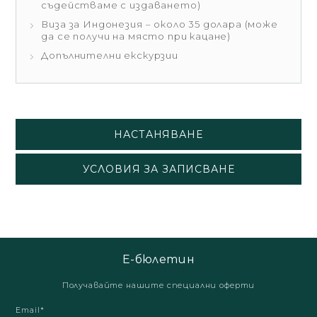
съдействаме с издаването)
Виза за Индонезия – около 35 долара (може
да се получи на място при кацане)
Допълнителни екскурзии
НАСТАНЯВАНЕ
УСЛОВИЯ ЗА ЗАПИСВАНЕ
Е-бюлетин
Получавайте нашите специални оферти
Email*