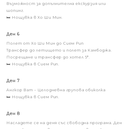
Възможност за допълнителна екскурзия или
шопинг.
🛏️ Нощувка в Хо Ши Мин.
Ден 6
Полет от Хо Ши Мин до Сием Рип
Трансфер до летището и полет за Камбоджа.
Посрещане и трансфер до хотел 5*.
🛏️ Нощувка в Сием Рип.
Ден 7
Ангкор Ват – Целодневна групова обиколка
🛏️ Нощувка в Сием Рип.
Ден 8
Насладете се на деня със свободна програма. Ден