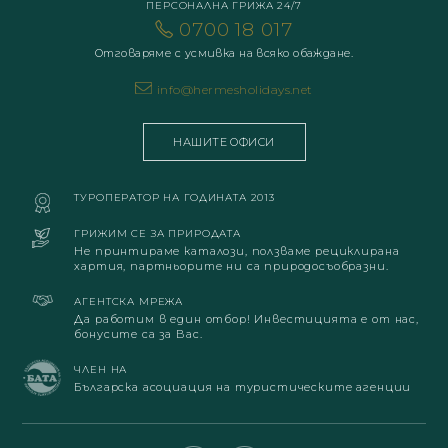
ПЕРСОНАЛНА ГРИЖА 24/7
0700 18 017
Отговаряме с усмивка на всяко обаждане.
info@hermesholidays.net
НАШИТЕ ОФИСИ
ТУРОПЕРАТОР НА ГОДИНАТА 2013
ГРИЖИМ СЕ ЗА ПРИРОДАТА
Не принтираме каталози, ползваме рециклирана
хартия, партньорите ни са природосъобразни.
АГЕНТСКА МРЕЖА
Да работим в един отбор! Инвестицията е от нас,
бонусите са за Вас.
ЧЛЕН НА
Българска асоциация на туристическите агенции