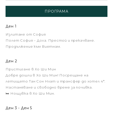
ПРОГРАМА
Ден 1
Излитане от София
Полет София – Доха. Престой и прекачване.
Продължение към Виетнам.
Ден 2
Пристигане в Хо Ши Мин
Добре дошли в Хо Ши Мин! Посрещане на
летището Тан Сон Нхат и трансфер до хотел 4*.
Настаняване и свободно време за почивка.
🛏️ Нощувка в Хо Ши Мин.
Ден 3 - Ден 5