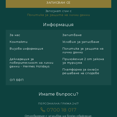
Запознат съм с
Политика за защита на лични данни
Информация
За нас
Запитване
Контакти
Условия за записване
Визова информация
Политика за защита на
лични данни
Декларация за
Приложение 2 от закона
поверителност на лични
за туризма
данни - Hermes Holidays
Платформа за онлайн
решаване на спорове
ОП БФП
Имате въпроси?
ПЕРСОНАЛНА ГРИЖА 24/7
0700 18 017
Отговаряме с усмивка на всяко обаждане.