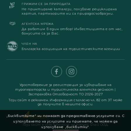
ГРИЖИМ СЕ ЗА ПРИРОДАТА
Не принтираме каталози, ползваме рециклирана
хартия, партньорите ни са природосъобразни.
АГЕНТСКА МРЕЖА
Да работим в един отбор! Инвестицията е от нас,
бонусите са за Вас.
ЧЛЕН НА
Българска асоциация на туристическите агенции
Удостоверение за регистрация за извършване на
туроператорска и туристическа агентска дейност
|
Застраховка Отговорност ТО 2026-2027
Този сайт е рекламен. Информация съгласно чл. 82 от ЗТ може
да получите в нашите офиси.
„Бисквитките“ ни помагат да предоставяме услугите си. С
© 2019. Всички права запазени
използването на услугите ни приемате, че можем да
Този сайт е собственост на Хермес Флай ООД.
използваме „бисквитки“.