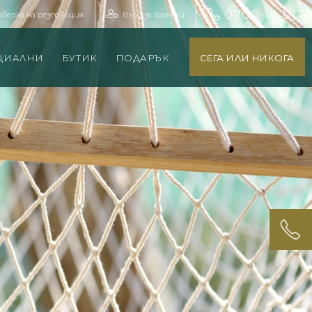
0700 18 017
оверка на резервация
Вход за агенти
ЦИАЛНИ
БУТИК
ПОДАРЪК
СЕГА ИЛИ НИКОГА