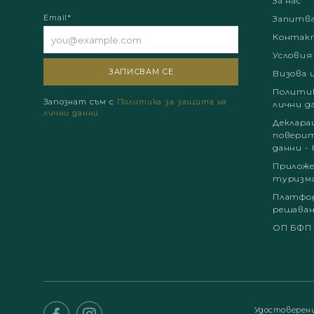
За нас
Email*
Запитв
Контак
Условия
Визова 
Политик
Запознат съм с
Политика за защита на
лични д
лични данни
Деклара
поверит
данни - 
Приложе
туризм
Платфор
решаван
ОП БФП
Удостоверен