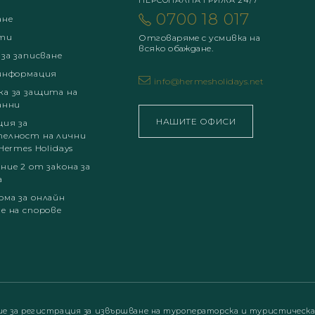
ПЕРСОНАЛНА ГРИЖА 24/7
0700 18 017
ане
ти
Отговаряме с усмивка на
всяко обаждане.
 за записване
информация
info@hermesholidays.net
а за защита на
анни
НАШИТЕ ОФИСИ
ция за
елност на лични
Hermes Holidays
ние 2 от закона за
а
ма за онлайн
е на спорове
ие за регистрация за извършване на туроператорска и туристическ