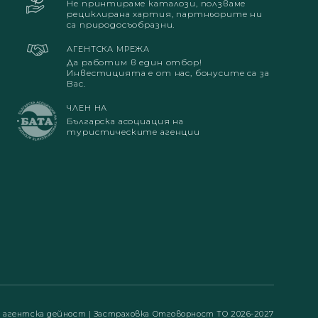
Не принтираме каталози, ползваме
рециклирана хартия, партньорите ни
са природосъобразни.
АГЕНТСКА МРЕЖА
Да работим в един отбор!
Инвестицията е от нас, бонусите са за
Вас.
ЧЛЕН НА
Българска асоциация на
туристическите агенции
а агентска дейност
|
Застраховка Отговорност ТО 2026-2027