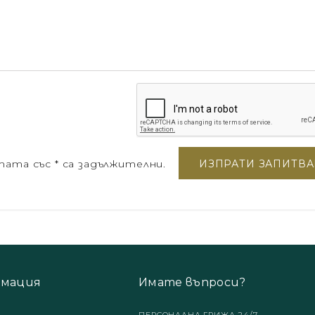
ата със * са задължителни.
мация
Имате въпроси?