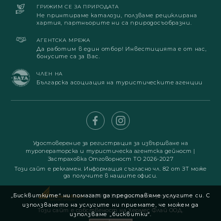
ГРИЖИМ СЕ ЗА ПРИРОДАТА
Не принтираме каталози, ползваме рециклирана
хартия, партньорите ни са природосъобразни.
АГЕНТСКА МРЕЖА
Да работим в един отбор! Инвестицията е от нас,
бонусите са за Вас.
ЧЛЕН НА
Българска асоциация на туристическите агенции
Удостоверение за регистрация за извършване на
туроператорска и туристическа агентска дейност
|
Застраховка Отговорност ТО 2026-2027
Този сайт е рекламен. Информация съгласно чл. 82 от ЗТ може
да получите в нашите офиси.
„Бисквитките“ ни помагат да предоставяме услугите си. С
© 2019. Всички права запазени
използването на услугите ни приемате, че можем да
Този сайт е собственост на Хермес Флай ООД.
използваме „бисквитки“.