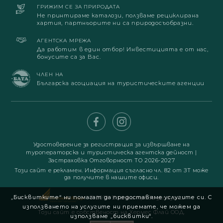
ГРИЖИМ СЕ ЗА ПРИРОДАТА
Не принтираме каталози, ползваме рециклирана
хартия, партньорите ни са природосъобразни.
АГЕНТСКА МРЕЖА
Да работим в един отбор! Инвестицията е от нас,
бонусите са за Вас.
ЧЛЕН НА
Българска асоциация на туристическите агенции
Удостоверение за регистрация за извършване на
туроператорска и туристическа агентска дейност
|
Застраховка Отговорност ТО 2026-2027
Този сайт е рекламен. Информация съгласно чл. 82 от ЗТ може
да получите в нашите офиси.
„Бисквитките“ ни помагат да предоставяме услугите си. С
© 2019. Всички права запазени
използването на услугите ни приемате, че можем да
Този сайт е собственост на Хермес Флай ООД.
използваме „бисквитки“.