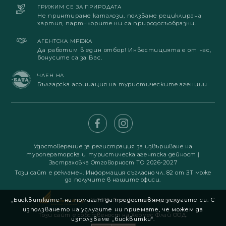
ГРИЖИМ СЕ ЗА ПРИРОДАТА
Не принтираме каталози, ползваме рециклирана
хартия, партньорите ни са природосъобразни.
АГЕНТСКА МРЕЖА
Да работим в един отбор! Инвестицията е от нас,
бонусите са за Вас.
ЧЛЕН НА
Българска асоциация на туристическите агенции
Удостоверение за регистрация за извършване на
туроператорска и туристическа агентска дейност
|
Застраховка Отговорност ТО 2026-2027
Този сайт е рекламен. Информация съгласно чл. 82 от ЗТ може
да получите в нашите офиси.
„Бисквитките“ ни помагат да предоставяме услугите си. С
© 2019. Всички права запазени
използването на услугите ни приемате, че можем да
Този сайт е собственост на Хермес Флай ООД.
използваме „бисквитки“.