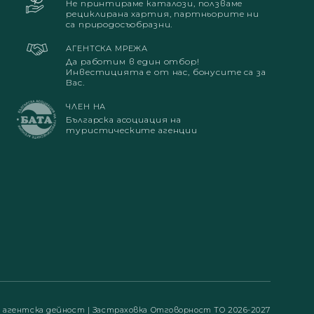
Не принтираме каталози, ползваме
рециклирана хартия, партньорите ни
са природосъобразни.
АГЕНТСКА МРЕЖА
Да работим в един отбор!
Инвестицията е от нас, бонусите са за
Вас.
ЧЛЕН НА
Българска асоциация на
туристическите агенции
а агентска дейност
|
Застраховка Отговорност ТО 2026-2027