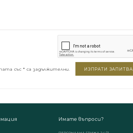
ата със * са задължителни.
мация
Имате въпроси?