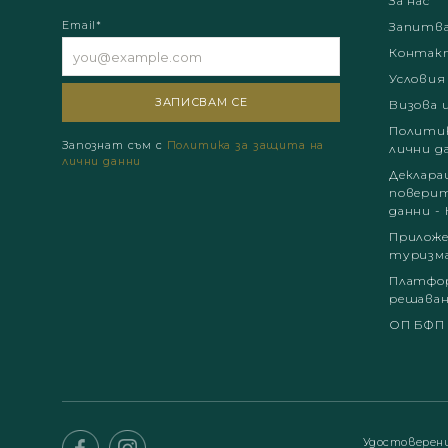
За нас
Email*
Запитв
Контак
Условия
Визова 
Политик
Запознат съм с
Политика за защита на
лични д
лични данни
Деклара
поверит
данни - 
Приложе
туризм
Платфор
решаван
ОП БФП
Удостоверен