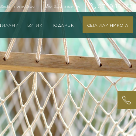
0700 18 017
оверка на резервация
Вход за агенти
ЦИАЛНИ
БУТИК
ПОДАРЪК
СЕГА ИЛИ НИКОГА