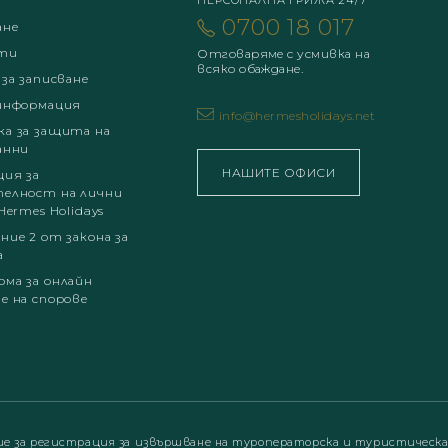
ПЕРСОНАЛНА ГРИЖА 24/7
0700 18 017
ане
ти
Отговаряме с усмивка на
всяко обаждане.
 за записване
информация
info@hermesholidays.net
а за защита на
анни
НАШИТЕ ОФИСИ
ция за
елност на лични
Hermes Holidays
ние 2 от закона за
а
ма за онлайн
е на спорове
ие за регистрация за извършване на туроператорска и туристическ