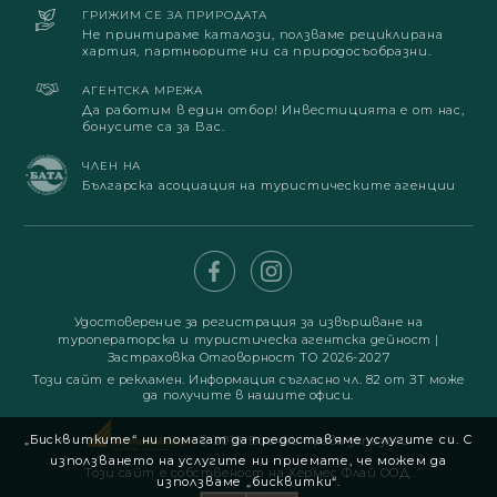
ГРИЖИМ СЕ ЗА ПРИРОДАТА
Не принтираме каталози, ползваме рециклирана
хартия, партньорите ни са природосъобразни.
АГЕНТСКА МРЕЖА
Да работим в един отбор! Инвестицията е от нас,
бонусите са за Вас.
ЧЛЕН НА
Българска асоциация на туристическите агенции
Удостоверение за регистрация за извършване на
туроператорска и туристическа агентска дейност
|
Застраховка Отговорност ТО 2026-2027
Този сайт е рекламен. Информация съгласно чл. 82 от ЗТ може
да получите в нашите офиси.
„Бисквитките“ ни помагат да предоставяме услугите си. С
© 2019. Всички права запазени
използването на услугите ни приемате, че можем да
Този сайт е собственост на Хермес Флай ООД.
използваме „бисквитки“.