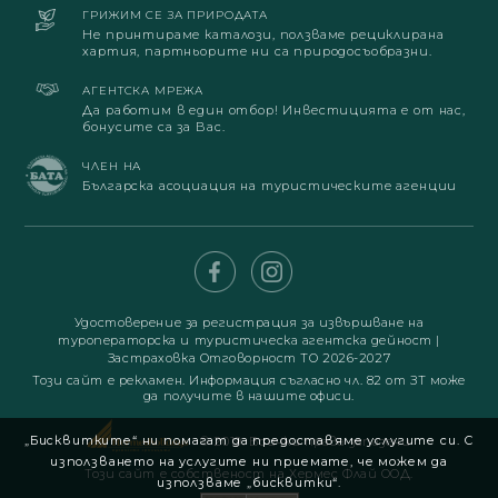
ГРИЖИМ СЕ ЗА ПРИРОДАТА
Не принтираме каталози, ползваме рециклирана
хартия, партньорите ни са природосъобразни.
АГЕНТСКА МРЕЖА
Да работим в един отбор! Инвестицията е от нас,
бонусите са за Вас.
ЧЛЕН НА
Българска асоциация на туристическите агенции
Удостоверение за регистрация за извършване на
туроператорска и туристическа агентска дейност
|
Застраховка Отговорност ТО 2026-2027
Този сайт е рекламен. Информация съгласно чл. 82 от ЗТ може
да получите в нашите офиси.
„Бисквитките“ ни помагат да предоставяме услугите си. С
© 2019. Всички права запазени
използването на услугите ни приемате, че можем да
Този сайт е собственост на Хермес Флай ООД.
използваме „бисквитки“.