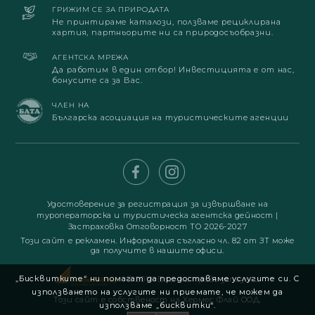
ГРИЖИМ СЕ ЗА ПРИРОДАТА
Не принтираме каталози, ползваме рециклирана
хартия, партньорите ни са природосъобразни.
АГЕНТСКА МРЕЖА
Да работим в един отбор! Инвестицията е от нас,
бонусите са за Вас.
ЧЛЕН НА
Българска асоциация на туристическите агенции
Удостоверение за регистрация за извършване на
туроператорска и туристическа агентска дейност
|
Застраховка Отговорност ТО 2026-2027
Този сайт е рекламен. Информация съгласно чл. 82 от ЗТ може
да получите в нашите офиси.
„Бисквитките“ ни помагат да предоставяме услугите си. С
© 2019. Всички права запазени
използването на услугите ни приемате, че можем да
Този сайт е собственост на Хермес Флай ООД.
използваме „бисквитки“.