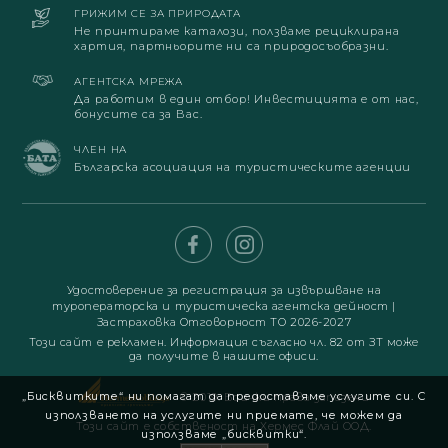
ГРИЖИМ СЕ ЗА ПРИРОДАТА
Не принтираме каталози, ползваме рециклирана
хартия, партньорите ни са природосъобразни.
АГЕНТСКА МРЕЖА
Да работим в един отбор! Инвестицията е от нас,
бонусите са за Вас.
ЧЛЕН НА
Българска асоциация на туристическите агенции
Удостоверение за регистрация за извършване на
туроператорска и туристическа агентска дейност
|
Застраховка Отговорност ТО 2026-2027
Този сайт е рекламен. Информация съгласно чл. 82 от ЗТ може
да получите в нашите офиси.
„Бисквитките“ ни помагат да предоставяме услугите си. С
© 2019. Всички права запазени
използването на услугите ни приемате, че можем да
Този сайт е собственост на Хермес Флай ООД.
използваме „бисквитки“.